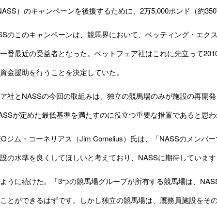
Staff: NASS）のキャンペーンを後援するために、2万5,000ポンド
SSのこのキャンペーンは、競馬界において、ベッティング・エク
一番最近の受益者となった。ベットフェア社はこれに先立って201
資金援助を行うことを決定していた。
社とNASSの今回の取組みは、独立の競馬場のみが施設の再開発
ASSが定めた最低基準を満たすのに役立つ重要な措置であると思わ
EOジム・コーネリアス（Jim Cornelius）氏は、「NASSの
設の水準を良くしてほしいと考えており、NASSに期待していま
うに続けた。「3つの競馬場グループが所有する競馬場は、NAS
ことができるはずです。しかし独立の競馬場は、厩務員施設をそ