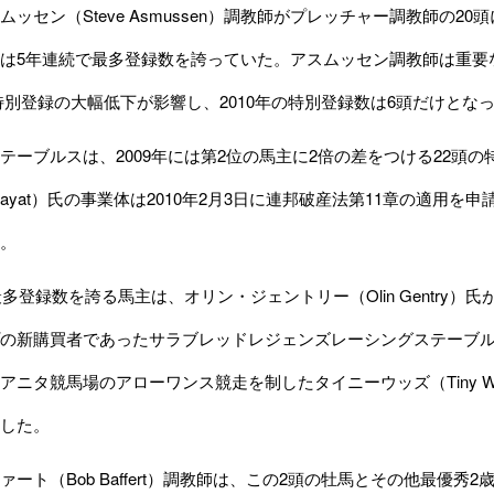
ッセン（Steve Asmussen）調教師がプレッチャー調教師の20
は5年連続で最多登録数を誇っていた。アスムッセン調教師は重要な
s）の特別登録の大幅低下が影響し、2010年の特別登録数は6頭だけとな
ーブルスは、2009年には第2位の馬主に2倍の差をつける22頭
 Zayat）氏の事業体は2010年2月3日に連邦破産法第11章の適用
。
最多登録数を誇る馬主は、オリン・ジェントリー（Olin Gentry）
新購買者であったサラブレッドレジェンズレーシングステーブル（Thoroughb
ニタ競馬場のアローワンス競走を制したタイニーウッズ（Tiny Wood
した。
ト（Bob Baffert）調教師は、この2頭の牡馬とその他最優秀2歳