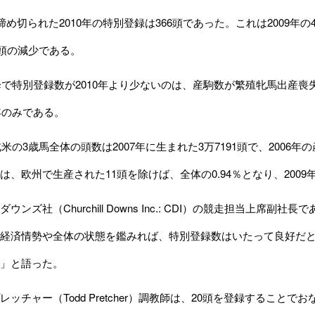
め切られた2010年の特別登録は366頭であった。これは2009年の
4頭の減少である。
降で特別登録数が2010年より少ないのは、産駒数が繁殖牝馬出産喪
5年のみである。
米の3歳馬全体の頭数は2007年に生まれた3万7191頭で、2006年
は、欧州で生産された11頭を除けば、全体の0.94％となり、2009年
ズ社（Churchill Downs Inc.: CDI）の競走担当上席副社長で
経済情勢や全体の状態を鑑みれば、特別登録数はいたって良好だ
」と語った。
ッチャー（Todd Pretcher）調教師は、20頭を登録すること