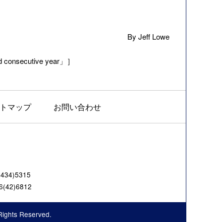
By Jeff Lowe
nd consecutive year」］
トマップ
お問い合わせ
4)5315
42)6812
Rights Reserved.