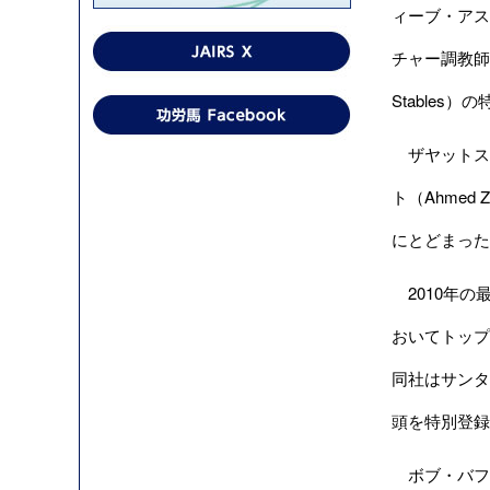
ィーブ・アスム
チャー調教師
Stable
ザヤットステ
ト（Ahmed
にとどまった
2010年の
おいてトップの
同社はサンタア
頭を特別登録
ボブ・バファー