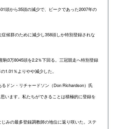
401頭から35頭の減少で、ピークであった2007年の
失症候群のために減少し358頭しか特別登録されな
の産駒3万8045頭を2.2％下回る。三冠競走へ特別登録
の1.01％よりやや減少した。
あるドン・リチャードソン（Don Richardson）氏
と思います。私たちができることは積極的に登録を
でおなじみの最多登録調教師の地位に返り咲いた。ステ