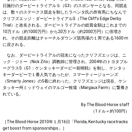
日施行のダービートライアルＳ（G3）のスポンサーとなる。同競走
は、数々のステークス競走を制したラペンタ氏の所有馬にちなんで
クリフズエッジ・ダービートライアルS（The Cliff’s Edge Derby
Trial）と改名される。ダービートライアルの総賞金額はこれまでの
10万ドル（約1000万円）から20万ドル（約2000万円）に倍増さ
れ、その競走距離はチャーチルダウンズ競馬場の１周である1600 m
に戻される。
なお、ダービートライアルの冠名になったクリフズエッジは、ニ
ック・ジトー（Nick Zito）調教師に管理され、2004年のトヨタブル
ーグラスS（G1：ケンタッキーダービー前哨戦）を制し、ケンタッ
キーダービーで１番人気であったが、スマーティージョーンズ
（Smarty Jones）の5着に終わった。クリフズエッジは現在、ケン
タッキー州ミッドウェイのマルゴー牧場（Margaux Farm）に繋養さ
れている。
By The Blood-Horse staff
（1ドル＝約100円）
［The Blood-Horse 2010年１月16日「Florida, Kentucky racetracks
get boost from sponsorships」］