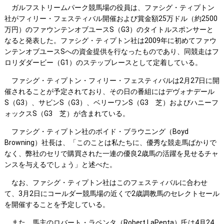
ガルフストリームパーク競馬場の役員は、ファシグ・ティプトン
社がフィリー・フェスティバル開催および賞金額25万ドル（約2500
万円）のファウンテンオブユースS（G3）のタイトルスポンサーと
なると発表した。ファシグ・ティプトン社は2009年に初めてファウ
ンテンオブユースSへの資金提供を行なったものであり、同競走はフ
ロリダダービー（G1）のステップレースとして定着している。
ファシグ・ティプトン・フィリー・フェスティバルは2月27日に開
催されることが予定されており、その日の番組にはデヴォナデール
S（G3）、サビンS（G3）、ベリーワンS（G3 芝）およびハニーフ
ォックスS（G3 芝）が含まれている。
ファシグ・ティプトン社のボイド・ブラウニング（Boyd
Browning）社長は、「このことは私たちに、優秀な競走馬ばかりで
なく、弊社のセリで購買された一連の優良2歳馬の活躍を見せるチャ
ンスを与えるでしょう」と述べた。
なお、ファシグ・ティプトン社はこのフェスティバルに合わせ
て、3月2日にコールダー競馬場の近くで2歳調教馬のセレクトセール
を開催することを予定している。
また、馬主のロバート・ラペンタ（Robert LaPenta）氏は4月24