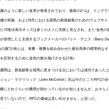
のように新しい改革が発表されており、最新の2つは、イングランド観光局
価の実施、および9月における競馬の新規顧客のためのウェブサイ
た10進法表示オッズは多くの人々に失敗と見なされ、また“金色の
が倍増したと主張するブックメーカーのバリー・デニス（Barry De
色の旗”計画とは、単勝・複勝を組み合わせた複合馬券の標準的な
を区別するために金色の旗を掲げさせる計画）
週間は、新規顧客を競馬に惹きつける点においては成功であったと
ジョン・マクリリック（John McCririck）氏は今のところRF
構にどれぐらいの費用が掛かっているのか知りませんが、おそら
見ていないので、RFCの価値は見い出せません」と語った。