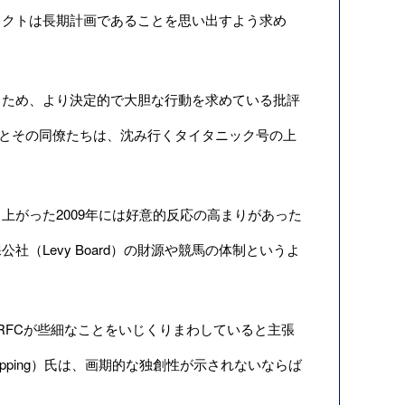
ェクトは長期計画であることを思い出すよう求め
ため、より決定的で大胆な行動を求めている批評
t）氏とその同僚たちは、沈み行くタイタニック号の上
がった2009年には好意的反応の高まりがあった
（Levy Board）の財源や競馬の体制というよ
は、RFCが些細なことをいじくりまわしていると主張
 Topping）氏は、画期的な独創性が示されないならば