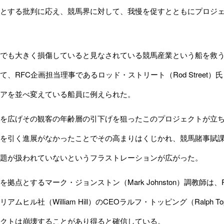
とする批判に応え、競馬界に対して、我慢を促すとともにプロジ
でも大きく損傷していると見なされている競馬産業という船を救う
て、RFC企画担当理事であるロッド・ストリート（Rod Stree
アを並べ変えている船員に例えられた。
広げその観客の年齢層の引下げを狙ったこのプロジェクトが立ち上
を引く進展がなかったことでその高まりはくじかれ、競馬賭事賦課公社
題が扱われていないというフラストレーションが広がった。
拠点とするマーク・ジョンストン（Mark Johnston）調教師
アムヒル社（William Hill）のCEOラルフ・トッピング（Ralph
クトは崩壊することがあり得ると確信している。