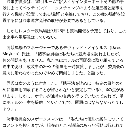
賭事委員会は、“取引ルーム”を“人々がインターネットその他の手
段によってベッティング・エクスチェンジのような第三者と賭事を
行える機材が設置してある場所”と定義しており、この種の場所を設
置するには賭事運営免許の取得が必要であるとしている。
しかしレスター競馬場は7月28日も競馬開催を予定しており、この
出来事を重要視はしていない。
同競馬場のマネージャーであるデヴィッド・メイケルズ（David
Maykels）氏は、「賭事委員会は私たちの競馬場を訪れましたが、
何の問題もありません。私たちはホテルの再開発に取り組んでいる
途中であり、改装中の2〜3の部屋を一時賃貸しましたが、委員会の
意向に沿わなかったのでやめて閉鎖しました」と語った。
同氏は次のように付言した。「賭事法を読めば、特定の目的のた
めに部屋を開放することが許されないと規定している2、3の点があ
ります。しかし、ホテルが通常の営業を行っていたのであれば、単
にホテルの一室を提供していただけで、問題にはならなかったでし
ょう」。
賭事委員会のスポークスマンは、「私たちは個別の案件について
コメントを控えますが、現在のところ議論のあった活動は行われて