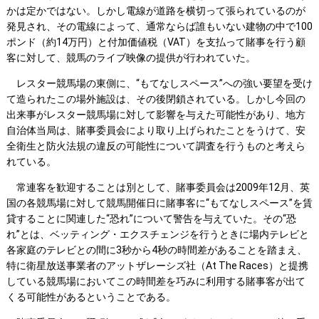
かは定かではない。しかし電線が道路を横切って張られているのが
発見され、その電線によって、通常ならば誰もいない建物の中で100
ポンド（約14万円）と付加価値税（VAT）を支払って賭事を行う顧
客に対して、競馬のライブ映像の提供が行われていた。
レスター競馬場の東側に、“もてなしスペース”への強い要望を受け
て造られたこの場外施設は、その後閉鎖されている。しかし今回の
出来事がレスター競馬場に対して影響を与えた可能性があり、地方
自治体当局は、賭事委員会により取り上げられたことをうけて、安
全衛生と防火法規の違反の可能性について調査を行うものと考えら
れている。
常連客を歓迎することは別として、賭事委員会は2009年12月、英
国の各競馬場に対して競馬開催日に賭事客に“もてなしスペース”を賃
貸することに関連した“恐れ”について警告を与えていた。その“恐
れ”とは、ベッティング・エクスチェンジを行うときに場内テレビと
各家庭のテレビとの間に3秒から4秒の時間差があることを踏まえ、
特に衛星放送事業者のアットザレーシズ社（At The Races）と提携
している競馬場においてこの時間差を巧みに利用する賭事客が出て
くる可能性があるということである。