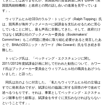
てきたことはありませんが、英国競馬の資金調達に関するBHA（英
国競馬統轄機構）と政府との間の話し合いの進展を見守っていま
す」。
ウィリアムヒル社CEOのラルフ・トッピング（Ralph Topping）氏
は、競馬界が海外ブックメーカーに賦課金を支払わせるために苦心
していることに対し、最も声高に非難してきた。そして、政府だけ
ではなく賦課公社のブックメーカー委員会（Bookmakers’
Committee）もこの問題に懸命に取り組む必要があると発言したあ
とで、BHAのCEOニック・カワード（Nic Coward）氏を引き続き非
難した。
トッピング氏は、「ベッティング・エクスチェンジに関し
2011/2012年度賦課金計画に対して行われた勧告について、カワー
ド氏はブックメーカー委員会とウィリアムヒル社の職員をあげつら
いました」と語った。
同氏は次のように付言した。「私たちウィリアムヒル社の立場は
すでに発表済みですが、賦課公社の協議に対する回答の中で改めて
述べるつもりです。それは、事業としてベッティング・エクスチェ
ンジ賭事を行う顧客は、賦課金を今すぐに支払わなければならない
ということです」。