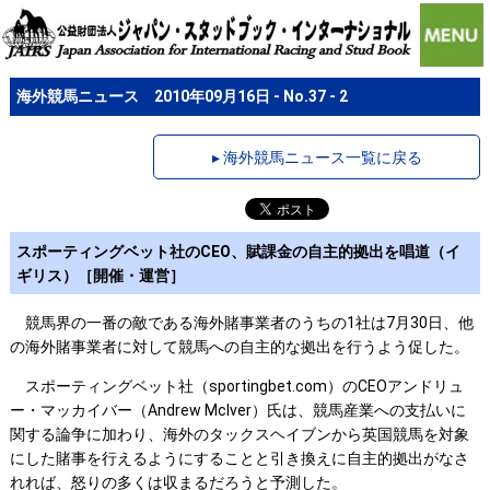
海外競馬ニュース 2010年09月16日 - No.37 - 2
▸ 海外競馬ニュース一覧に戻る
スポーティングベット社のCEO、賦課金の自主的拠出を唱道（イ
ギリス）［開催・運営］
競馬界の一番の敵である海外賭事業者のうちの1社は7月30日、他
の海外賭事業者に対して競馬への自主的な拠出を行うよう促した。
スポーティングベット社（sportingbet.com）のCEOアンドリュ
ー・マッカイバー（Andrew McIver）氏は、競馬産業への支払いに
関する論争に加わり、海外のタックスヘイブンから英国競馬を対象
にした賭事を行えるようにすることと引き換えに自主的拠出がなさ
れれば、怒りの多くは収まるだろうと予測した。