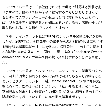
マッカイバー氏は、「各社はそれぞれの考えで対応する資格があ
りますので、他の海外賭事業者に勧告するつもりはありませんが、
もしすべてのブックメーカーが私たちと同じ方針をとったとすれ
ば、現在競馬界と賭事産業との間に渦巻いている悪い感情の多くが
取り除かれることは確かでしょう」と述べた。
スポーティングベット社は2007年にチャンネル諸島に事業を移転
したが、2009年に、英国競馬への賭事からの粗利益の10％に相当す
る額を競馬賭事賦課公社（Levy Board: 賦課公社）に自主的に拠出す
る3年間の協定を発表した。同時に、馬主協会（Racehorse Owners’
Association: ROA）の毎年恒例の賞へ資金提供することにも合意し
た。
マッカイバー氏は、ベッティング・エクスチェンジ賭事客のすべ
てに自主的拠出が強制されるのであれば自分たちも同じ行動をとる
というビクターチャンドラー社（Victor Chandler）の7月29日の提
案に応えて、次のように付け足した。「私が知る限り、私たちは、
英国競馬を対象とした賭事からの粗利益の10％に相当する自主的な
賦課金拠出を行っている唯一の海外拠点賭事業者です」。
「これは、私たちがROAの毎年恒例の授賞式のスポンサーとなる