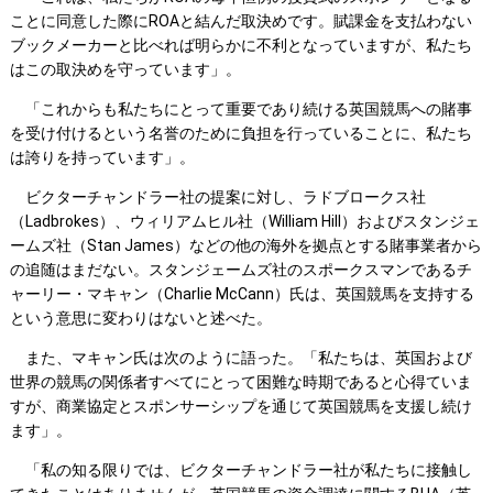
ことに同意した際にROAと結んだ取決めです。賦課金を支払わない
ブックメーカーと比べれば明らかに不利となっていますが、私たち
はこの取決めを守っています」。
「これからも私たちにとって重要であり続ける英国競馬への賭事
を受け付けるという名誉のために負担を行っていることに、私たち
は誇りを持っています」。
ビクターチャンドラー社の提案に対し、ラドブロークス社
（Ladbrokes）、ウィリアムヒル社（William Hill）およびスタンジェ
ームズ社（Stan James）などの他の海外を拠点とする賭事業者から
の追随はまだない。スタンジェームズ社のスポークスマンであるチ
ャーリー・マキャン（Charlie McCann）氏は、英国競馬を支持する
という意思に変わりはないと述べた。
また、マキャン氏は次のように語った。「私たちは、英国および
世界の競馬の関係者すべてにとって困難な時期であると心得ていま
すが、商業協定とスポンサーシップを通じて英国競馬を支援し続け
ます」。
「私の知る限りでは、ビクターチャンドラー社が私たちに接触し