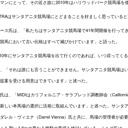
マンにとって、その近さ故に2010年はハリウッドパーク競馬場を
RAはサンタアニタ競馬場にとどまることを好ましく思っていると
ース氏は、「私たちはサンタアニタ競馬場で41年間開催を行って
競馬において古い伝統はすべて滅びかけています」と語った。
010年にサンタアニタ競馬場を出て行くのであれば、いつ戻ってく
、「それは誰にも言うことができません。サンタアニタ競馬場はい
提案を受ける用意はできています」と述べた。
「MIDIはカリフォルニア・サラブレッド調教師会（California Thoro
新しい本馬場の選択に活発に取組んでいます」と述べた。サンタア
ダレル・ヴィエナ（Darrel Vienna）氏と共に、馬場の管理者
ムを用いる8つの異なる種類の馬場を検討している。ミルズ氏は、