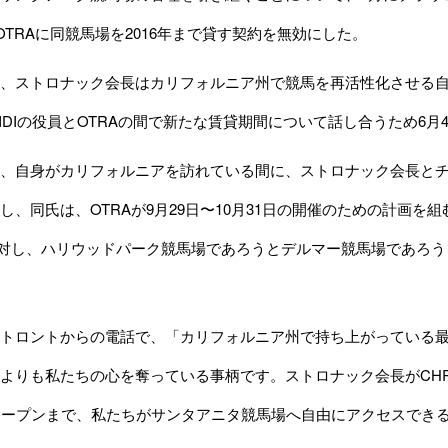
、OTRAに同競馬場を2016年まで貸す契約を無効にした。
、ストロナック会長はカリフォルニア州で競馬を再活性化させる自
IDIの役員とOTRAの間で新たな賃貸期間について話し合うため6
、自身がカリフォルニアを訪れている間に、ストロナック会長とチ
し、同氏は、OTRAが9月29日〜10月31日の開催のための計画
に対し、ハリウッドパーク競馬場であろうとデルマー競馬場であろ
トロントからの電話で、「カリフォルニア州で持ち上がっている最
よりも私たちの心を奪っている事柄です。ストロナック会長がCH
オープンまで、私たちがサンタアニタ競馬場へ自由にアクセスでき