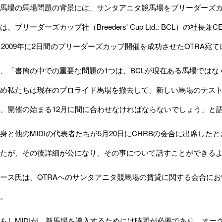
馬場の馬場問題の背景には、サンタアニタ競馬場をブリーダーズカ
ブリーダーズカップ社（Breeders' Cup Ltd.: BCL）の社長兼
年と2009年に2日間のブリーダーズカップ開催を成功させたOTRA
「書簡の中での重要な問題の1つは、BCLが現在ある馬場ではなく
め私たちは現在のプロライド馬場を撤去して、新しい馬場のテスト
、開催の始まる12月に間に合わせなければならないでしょう」と
と他のMIDIの代表者たちが5月20日にCHRBの会合に出席し
たが、その後詳細が公になり、その事について話すことができる
ス氏は、OTRAへのサンタアニタ競馬場の賃貸に関する会合にお
。
しMIDIが、新馬場を導入するためには時間が必要であり、オー