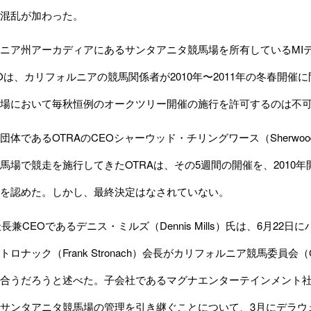
混乱が加わった。
州アーカディアにあるサンタアニタ競馬場を所有しているMIディベロップメン
CEOは、カリフォルニアの競馬関係者が2010年〜2011年の冬春
場において毎秋恒例のオークツリー開催の施行を許可するのは不
であるOTRAのCEOシャーウッド・チリングワース（Sherwood Ch
馬場で競走を施行してきたOTRAは、その5週間の開催を、2010
を認めた。しかし、最終決定はなされていない。
長兼CEOであるデニス・ミルズ（Dennis Mills）氏は、6月
ナック（Frank Stronach）会長がカリフォルニア競馬委員会（Californ
うだろうと述べた。子会社であるマグナエンターテインメント社（Magna En
サンタアニタ競馬場の管理を引き継ぐことについて、3月にデラウェ