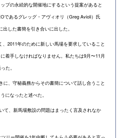
ップの永続的な開催地にするという提案があると
CEOであるグレッグ・アヴィオリ（Greg Avioli）氏
宛てに出した書簡を引き合いに出した。
、2011年のために新しい馬場を要求していること
に着手しなければなりません。私たちは9月〜11月
語った。
たときに、守秘義務からその書簡について話し合うこと
ようになったと述べた。
いて、新馬場敷設の問題はまったく言及されなか
クツリー開催を1年中断してもらう必要があると言っ