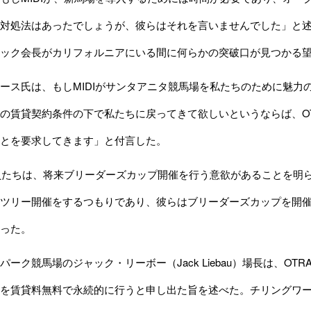
対処法はあったでしょうが、彼らはそれを言いませんでした」と述べ
ック会長がカリフォルニアにいる間に何らかの突破口が見つかる
ス氏は、もしMIDIがサンタアニタ競馬場を私たちのために魅力の
の賃貸契約条件の下で私たちに戻ってきて欲しいというならば、OT
とを要求してきます」と付言した。
員たちは、将来ブリーダーズカップ開催を行う意欲があることを明
ツリー開催をするつもりであり、彼らはブリーダーズカップを開
った。
ーク競馬場のジャック・リーボー（Jack Liebau）場長は、O
を賃貸料無料で永続的に行うと申し出た旨を述べた。チリングワ