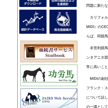
問題に新たな
カリフォルニア
MIDI）の
らば、同競馬
非営利競馬団体
ンタアニタ競
常に高いこと
MIDIの副社
フランク・ストロ
について話し合
の一環として