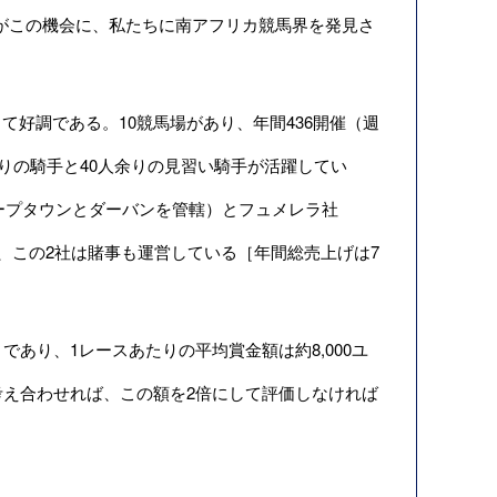
di）がこの機会に、私たちに南アフリカ競馬界を発見さ
好調である。10競馬場があり、年間436開催（週
人余りの騎手と40人余りの見習い騎手が活躍してい
e ケープタウンとダーバンを管轄）とフュメレラ社
り、この2社は賭事も運営している［年間総売上げは7
）であり、1レースあたりの平均賞金額は約8,000ユ
考え合わせれば、この額を2倍にして評価しなければ