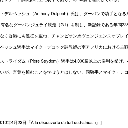
デルペッシュ（Anthony Delpech）氏は、ダーバンで騎手とな
年に有名なダーバンジュライ競走（G1）を制し、新記録である年間3
く香港にも遠征を重ね、チャンピオン馬ヴェンジエンスオブレイン（Ven
ペッシュ騎手はマイク・デコック調教師の南アフリカにおける主
ライダム（Piere Strydom）騎手は4,000勝以上の勝利を
いが、言葉を慎むことを学ぼうとはしない。同騎手とマイク・デ
2010年4月23日「À la découverte du turf sud-africain」］