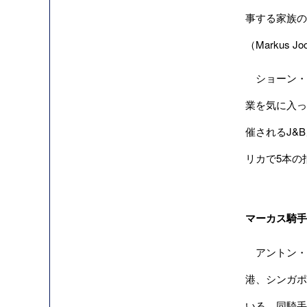
事する家族の
（Markus
ショーン・タ
業を気に入っ
催されるJ&
リカで5本の
マーカス騎手
アントン・マー
港、シンガポ
いる。同騎手