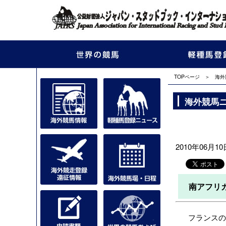
TOPページ
＞
海外
海外競馬
2010年06月10日
南アフリ
フランスの賭