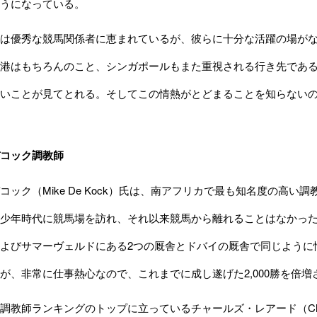
うになっている。
は優秀な競馬関係者に恵まれているが、彼らに十分な活躍の場がな
港はもちろんのこと、シンガポールもまた重視される行き先であ
いことが見てとれる。そしてこの情熱がとどまることを知らない
コック調教師
ック（Mike De Kock）氏は、南アフリカで最も知名度の高
少年時代に競馬場を訪れ、それ以来競馬から離れることはなかった
よびサマーヴェルドにある2つの厩舎とドバイの厩舎で同じように
が、非常に仕事熱心なので、これまでに成し遂げた2,000勝を倍
教師ランキングのトップに立っているチャールズ・レアード（Charl