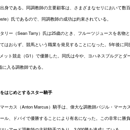
出身である。同調教師の主要顧客は、さまざまなセリにおいて数
 Jooste）氏であるので、同調教師の成功は約束されている。
リー（Sean Tarry）氏は25歳のとき、フルーツジュースを名
てはおらず、競馬という職業を発見することになった。5年後に同
Bメット競走（G1）で優勝した。同氏は今や、ヨハネスブルグとダ
指に入る調教師である。
をはじめとするスター騎手
カス（Anton Marcus）騎手は、偉大な調教師バジル・マーカス（
ール、ドバイで優勝することにより有名になった。この非常に勝負
はレアード調教師の主戦騎手であり、3,000勝を達成している。