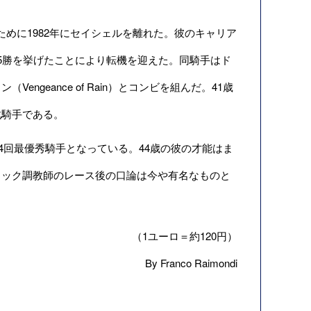
るために1982年にセイシェルを離れた。彼のキャリア
35勝を挙げたことにより転機を迎えた。同騎手はド
geance of Rain）とコンビを組んだ。41歳
戦騎手である。
挙げ、4回最優秀騎手となっている。44歳の彼の才能はま
コック調教師のレース後の口論は今や有名なものと
（1ユーロ＝約120円）
By Franco Raimondi