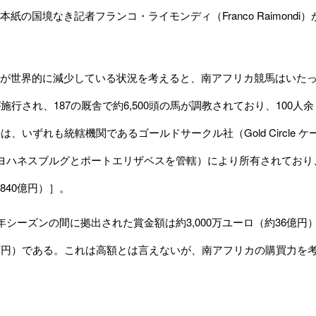
本紙の国境なき記者フランコ・ライモンディ（Franco Raimon
世界的に減少している状況を考えると、南アフリカ競馬はいたって
が施行され、187の厩舎で約6,500頭の馬が調教されており、100
場は、いずれも統轄機関であるゴールドサークル社（Gold Circl
lelaヨハネスブルグとポートエリザベスを管轄）により所有されてお
840億円）］。
09年シーズンの間に拠出された賞金額は約3,000万ユーロ（約36億円
万円）である。これは高額とは言えないが、南アフリカの購買力を