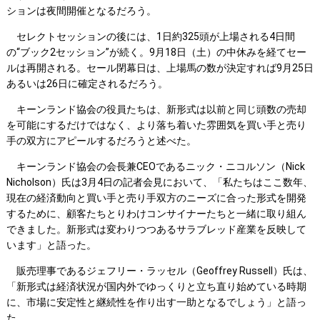
ションは夜間開催となるだろう。
セレクトセッションの後には、1日約325頭が上場される4日間
の“ブック2セッション”が続く。9月18日（土）の中休みを経てセー
ルは再開される。セール閉幕日は、上場馬の数が決定すれば9月25日
あるいは26日に確定されるだろう。
キーンランド協会の役員たちは、新形式は以前と同じ頭数の売却
を可能にするだけではなく、より落ち着いた雰囲気を買い手と売り
手の双方にアピールするだろうと述べた。
キーンランド協会の会長兼CEOであるニック・ニコルソン（Nick
Nicholson）氏は3月4日の記者会見において、「私たちはここ数年、
現在の経済動向と買い手と売り手双方のニーズに合った形式を開発
するために、顧客たちとりわけコンサイナーたちと一緒に取り組ん
できました。新形式は変わりつつあるサラブレッド産業を反映して
います」と語った。
販売理事であるジェフリー・ラッセル（Geoffrey Russell）氏は、
「新形式は経済状況が国内外でゆっくりと立ち直り始めている時期
に、市場に安定性と継続性を作り出す一助となるでしょう」と語っ
た。