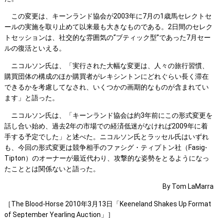
この変更は、キーンランド協会が2003年に7月の1歳馬セレクトセ
ールの実施を取り止めて以来最も大きなものである。2日間のセレク
トセッションは、社交的な雰囲気の“ブティック型”であった7月セー
ルの復活といえる。
ニコルソン氏は、「実行された大幅な変更は、人々の旅行習慣、
購買団体の構成のほか購買者がレキシントンにどれぐらい長く滞在
できるかを考慮してなされ、いくつかの画期的なものが含まれてい
ます」と語った。
ニコルソン氏は、「キーンランド協会は約3年前にこの形式変更を
話し合い始め、過去2年の市場での経済低迷がなければ2009年に着
手する予定でした」と述べた。ニコルソン氏とラッセル氏はいずれ
も、今回の形式変更は競争相手のファシグ・ティプトン社（Fasig-
Tipton）のオーナーが最近代わり、攻撃的な姿勢をとるようになっ
たこととは関係ないと語った。
By Tom LaMarra
［The Blood-Horse 2010年3月13日「Keeneland Shakes Up Format
of September Yearling Auction」］