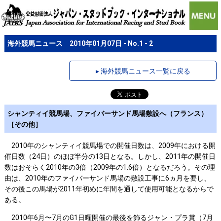
海外競馬ニュース 2010年01月07日 - No.1 - 2
▸ 海外競馬ニュース一覧に戻る
シャンティイ競馬場、ファイバーサンド馬場敷設へ（フランス）
［その他］
2010年のシャンティイ競馬場での開催日数は、2009年における開
催日数（24日）のほぼ半分の13日となる。しかし、2011年の開催日
数はおそらく2010年の3倍（2009年の1.6倍）となるだろう。その理
由は、2010年のファイバーサンド馬場の敷設工事に6ヵ月を要し、
その後この馬場が2011年初めに年間を通して使用可能となるからで
ある。
2010年6月〜7月のG1日曜開催の最後を飾るジャン・プラ賞（7月