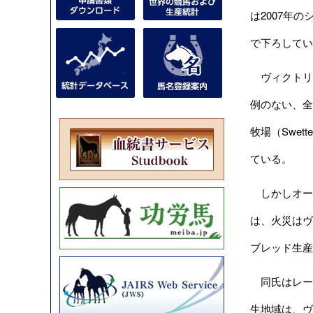
は2007年
で下ろしてい
ヴィクトリア
例のない、全
牧場（Swett
ている。
しかしオーストラ
は、火災はヴ
ブレッド生産
同氏はレー
生地域は、ヴ