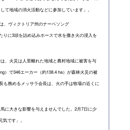
として地域の消火活動などに参加しています」。
）氏は、ヴィクトリア州のナーベソング
つあたりに3頭を詰め込みホースで水を撒き火の浸入を
は、火災は人里離れた地域と農村地域に被害を与
）で346エーカー（約138.4 ha）が森林火災の被
d）の場長も務めるメッサラ会長は、火の手は牧場の近くに
馬に大きな影響を与えませんでした。2月7日に少
元気です」。