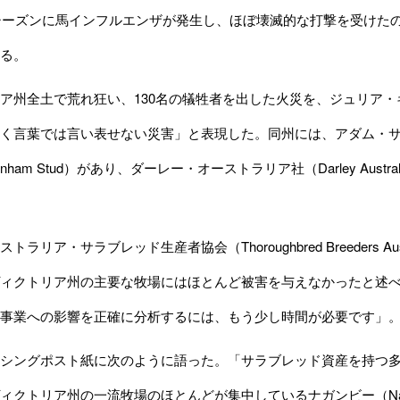
のシーズンに馬インフルエンザが発生し、ほぼ壊滅的な打撃を受けた
る。
州全土で荒れ狂い、130名の犠牲者を出した火災を、ジュリア・ギラード
く言葉では言い表せない災害」と表現した。同州には、アダム・サングス
enham Stud）があり、ダーレー・オーストラリア社（Darley Austr
リア・サラブレッド生産者協会（Thoroughbred Breeders Aus
ィクトリア州の主要な牧場にはほとんど被害を与えなかったと述
事業への影響を正確に分析するには、もう少し時間が必要です」
シングポスト紙に次のように語った。「サラブレッド資産を持つ多
ィクトリア州の一流牧場のほとんどが集中しているナガンビー（Nag