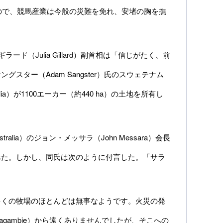
ので、競馬産業は今般の災難を免れ、安堵の胸を撫
（Julia Gillard）副首相は「信じがたく、前
ター（Adam Sangster）氏のスウェテナム
alia）が1100エーカー（約440 ha）の土地を所有し
tralia）のジョン・メッサラ（John Messara）会長
べた。しかし、同氏は次のように付言した。「サラ
。
くの牧場のほとんどは無事なようです。火災の発
ambie）から遠くありませんでしたが、そこへの