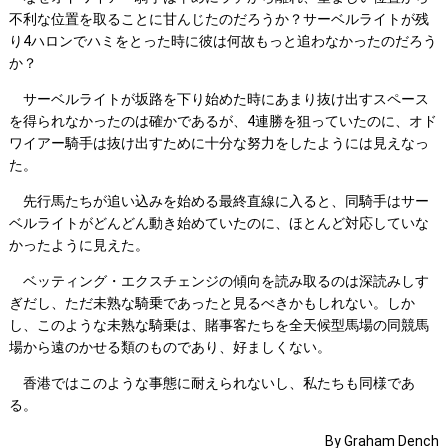
不利な位置を取ることに甘んじたのだろうか？サーベルライトが残
り4ハロンでハミをとった時に彼は何故もっと追わなかったのだろう
か？
サーベルライトが坂路を下り始めた時にあまり抜け出すスペース
を得られなかったのは確かであるが、4連勝を狙っていたのに、オド
ワイアー騎手は抜け出すために十分な努力をしたようには見えなっ
た。
先行馬たちが追い込みを始める最終直線に入ると、同騎手はサー
ベルライトがどんどん動き始めていたのに、ほとんど対応していな
かったように見えた。
ベッティング・エクスチェンジの傾向を読み取るのは深読みしす
ぎだし、ただ未熟な騎乗であったと見るべきかもしれない。しか
し、このような未熟な騎乗は、賭事客たちを全天候型馬場の同競馬
場から遠のかせる類のものであり、好ましくない。
香港ではこのような事態に耐えられないし、私たちも同様であ
る。
By Graham Dench