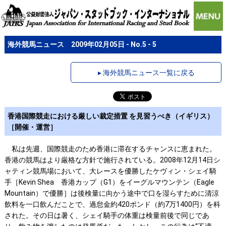
海外競馬ニュース 2009年02月05日 - No.5 - 5
▸ 海外競馬ニュース一覧に戻る
香港国際競走における厳しい裁定措置 を見習うべき（イギリス）
［開催・運営］
私は先週、国際競走のため香港に滞在するチャンスに恵まれた。
香港の競馬はより厳格な方針で施行されている。2008年12月14日シ
ャティン競馬場において、大レースを優勝したケヴィン・シェイ騎
手［Kevin Shea 香港カップ（G1）をイーグルマウンテン（Eagle
Mountain）で優勝］は後検量に向かう途中で口を湿らすために清涼
飲料を一口飲んだことで、過怠金約420ポンド（約7万1400円）を科
された。その日は暑く、シェイ騎手の体重は検量前後で同じであ