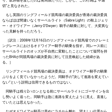
り、飲み物を渡したのは発馬係だった。しかし、この行為は“不適
切”と見なされた。
もし英国のリングフィールド競馬場の裁決委員が香港の裁決委員
ならばほぼ間違いなくサーベルライト（Sabre Light）の鞍上ジェリ
ー・オドワイアー（Jerry O’Dwyer）騎手の騎乗に対して、大変異な
った見解を持っただろう。
［訳注：2008年12月16日のリングフィールド競馬場でのクレーミ
ングレースにおけるオドワイアー騎手の騎乗を指す。同レース前に
サーベルライトのオッズが不自然に変動したことについて疑問を持
ったBHAが同競馬場の裁決委員に対して注意喚起した経緯があ
る。］
リングフィールド競馬場の裁決委員は、オドワイアー騎手の騎乗
ぶりをよく見ていなかったようだ。同騎手の“決して進路を変えてい
ない”という説明は信用できるものではない。
同騎手は残り2ハロンとなる前にサーベルライトにゴーサインを出
し勢いよく追った。同騎手は急に進路を変えたように見え、直進し
ていたとは思えなかった。
なぜオドワイアー騎手は早めにラチから離れ、望ましい位置から