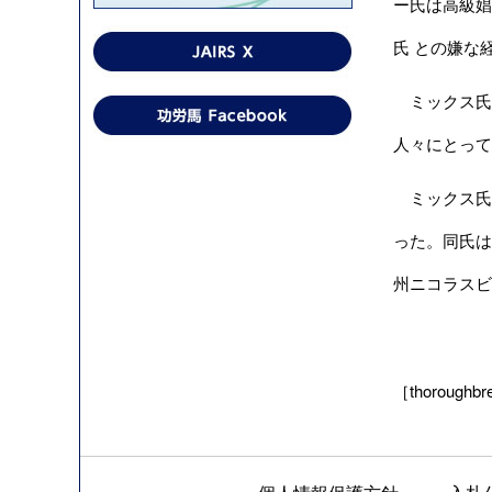
ー氏は高級娼
氏 との嫌な
ミックス氏
人々にとって
ミックス氏
った。同氏は以
州ニコラスビルを
［thoroughbr