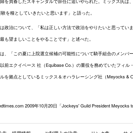
婦を買春したスキャンダルで辞任に追いやられた。ミックス氏は
経験を糧としていきたいと思います」と語った。
は政治について、「私は正しい方法で政治をやりたいと思っていま
最も望ましいことをやることです」と述べた。
は、「この夏に上院選立候補の可能性について騎手組合のメンバー
前エクイベース 社（Equibase Co.）の重役を務めていたフィル・
拠点としているミックス＆オハラレーシング社（Meyocks & O’Hara 
edtimes.com 2009年10月20日「Jockeys' Guild President Meyocks to