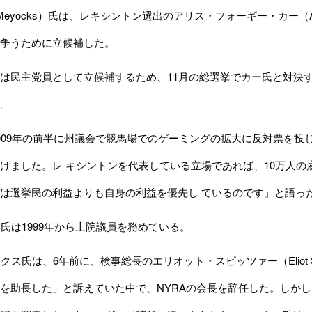
y Meyocks）氏は、レキシントン選出のアリス・フォーギー・カー（Ali
争うために立候補した。
民主党員として立候補するため、11月の総選挙でカー氏と対決す
。
09年の前半に州議会で競馬場でのゲーミングの拡大に反対票を投
けました。レ キシントンを代表している立場であれば、10万人
は選挙民の利益よりも自身の利益を優先し ているのです」と語っ
氏は1999年から上院議員を務めている。
クス氏は、6年前に、検事総長のエリオット・スピッツァー（Eliot 
を助長した」と訴えていた中で、NYRAの会長を辞任した。しかし