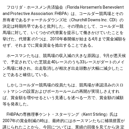
フロリダ・ホースメン共済協会（Florida Horsemen's Benevolent
and Protective Association: FHBPA）は、コールダー競馬場とその
所有者であるチャーチルダウンズ社（Churchill Downs Inc.: CDI）の
決定は時期尚早であると批判した。その理由として、コールダー競
馬場に対して、いくつかの代替案を提示して働きかけていたことを
挙げた。代替案 の1つは、2010年春開催が始まる4月まで賞金減額を
せず、それまでに賞金資金を捻出することである。
ホースマンたちは、競馬場の収入減の大きな原因は、9月が悪天候
で、予定されていた芝競走40レースのうち33レースがダートのメイ
ン馬場に移され、出走取消しが相次ぎ出走頭数が大幅に減少したこ
とであると確信している。
しかしコールダー競馬場の役員たちは、競馬場が承認済みのスロ
ットマシンの設置およびポーカールームの再開が実現しさえすれ
ば、賞金額を増やせるという見通しを述べる一方で、賞金額の減額
等を発表した。
FHBPAの専務理事ケント・スターリング（Kent Stirling）氏は
2007年の賞金削減の時は、最終的にはホースマンたちに補填措置が
講じられたことから、今回については、業績の回復を見てから決 定