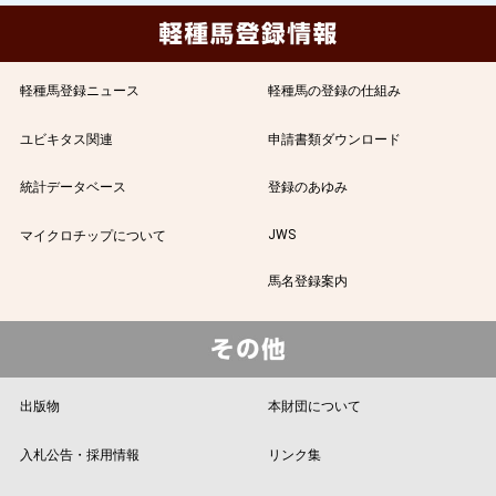
軽種馬登録ニュース
軽種馬の登録の仕組み
ユビキタス関連
申請書類ダウンロード
統計データベース
登録のあゆみ
JWS
マイクロチップについて
馬名登録案内
出版物
本財団について
入札公告・採用情報
リンク集