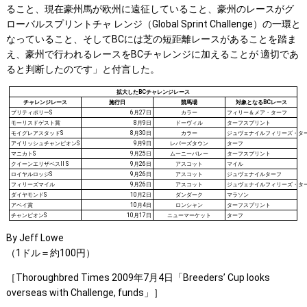
ること、現在豪州馬が欧州に遠征していること、豪州のレースがグ
ローバルスプリントチャ レンジ（Global Sprint Challenge）の一環と
なっていること、そしてBCには芝の短距離レースがあることを踏ま
え、豪州で行われるレースをBCチャレンジに加えることが 適切であ
ると判断したのです」と付言した。
拡大したBCチャレンジレース
チャレンジレース
施行日
競馬場
対象となるBCレース
プリティポリーS
6月27日
カラー
フィリー＆メア・ターフ
モーリスドゲスト賞
8月9日
ドーヴィル
ターフスプリント
モイグレアスタッドS
8月30日
カラー
ジュヴェナイルフィリーズ・タ
アイリッシュチャンピオンS
9月9日
レパーズタウン
ターフ
マニカトS
9月25日
ムーニーバレー
ターフスプリント
クイーンエリザベスII S
9月26日
アスコット
マイル
ロイヤルロッジS
9月26日
アスコット
ジュヴェナイルターフ
フィリーズマイル
9月26日
アスコット
ジュヴェナイルフィリーズ・タ
ダイヤモンドS
10月2日
ダンダーク
マラソン
アベイ賞
10月4日
ロンシャン
ターフスプリント
チャンピオンS
10月17日
ニューマーケット
ターフ
By Jeff Lowe
（1ドル＝約100円）
［Thoroughbred Times 2009年7月4日「Breeders’ Cup looks
overseas with Challenge, funds」］