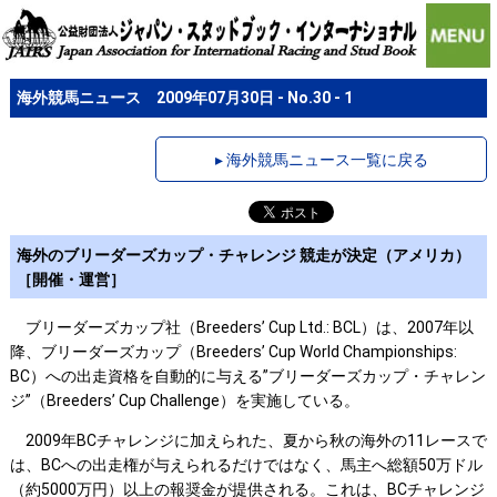
海外競馬ニュース 2009年07月30日 - No.30 - 1
▸ 海外競馬ニュース一覧に戻る
海外のブリーダーズカップ・チャレンジ 競走が決定（アメリカ）
［開催・運営］
ブリーダーズカップ社（Breeders’ Cup Ltd.: BCL）は、2007年以
降、ブリーダーズカップ（Breeders’ Cup World Championships:
BC）への出走資格を自動的に与える”ブリーダーズカップ・チャレン
ジ”（Breeders’ Cup Challenge）を実施している。
2009年BCチャレンジに加えられた、夏から秋の海外の11レースで
は、BCへの出走権が与えられるだけではなく、馬主へ総額50万ドル
（約5000万円）以上の報奨金が提供される。これは、BCチャレンジ