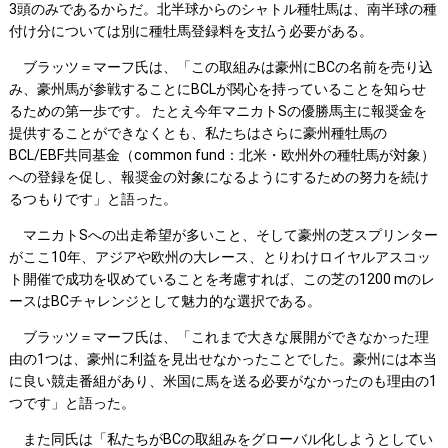
3頭のみであるからだ。北半球からのシャトル種牡馬は、南半球の種
付け分については別に種牡馬登録料を支払う必要がある。
ブラッツ＝マーフ氏は、「この取組みは豪州にBCの名前を売り込
み、豪州馬が参戦することにBCLが関心を持っていることを知らせ
るための第一歩です。 たとえ今年マニカトSの優勝馬主に報奨金を
提供することができなくとも、私たちはさらに豪州種牡馬の
BCL/EBF共同基金（common fund：北米・欧州外の種牡馬が対象）
への登録を促し、報奨金の対象になるようにするための努力を続け
るつもりです」と語った。
マニカトSへの出走希望が多いこと、そして豪州の芝スプリンター
がここ10年、アジアや欧州の大レース、とりわけロイヤルアスコッ
ト開催で成功を収めていることを考慮すれば、この芝の1200 mのレ
ースはBCチャレンジとして魅力的な選択である。
ブラッツ＝マーフ氏は、「これまで大きな展開ができなかった理
由の1つは、豪州に利益を見出せなかったことでした。豪州には本当
に良い競走番組があり、米国に馬を送る必要がなかったのも理由の1
つです」と語った。
また同氏は「私たちがBCの取組みをグローバル化しようとしてい