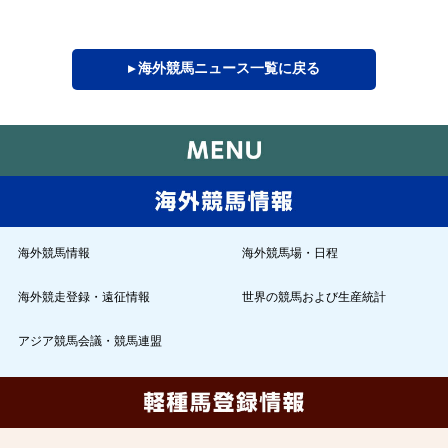
▸ 海外競馬ニュース一覧に戻る
海外競馬情報
海外競馬場・日程
海外競走登録・遠征情報
世界の競馬および生産統計
アジア競馬会議・競馬連盟