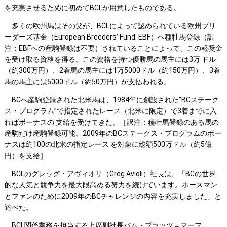
を充実させるために初めてBCLが用意したものである。
多くの欧州馬はその父が、BCLによって認められている欧州ブリ
ーダーズ基金（European Breeders’ Fund: EBF）へ種牡馬登録（訳
注：EBFへの産駒登録は不要）されていることによって、この報奨金
を受け取る資格を得る。この資格を持つ優勝馬の馬主には3万 ドル
（約300万円）、2着馬の馬主には1万5000ドル（約150万円）、3着
馬の馬主には5000ドル（約50万円）が支払われる。
BCへ産駒登録された北米馬は、1984年に創設された”BCステーク
ス・プログラム”で指定されたレース（北米に限定）で3着までに入
ればボーナスの 支給を受けてきた。［訳注：種牡馬登録のある馬の
産駒だけ産駒登録可能。2009年のBCステークス・プログラムのボー
ナスは約100の北米の指定レース を対象に総額500万ドル（約5億
円）を支給］
BCLのグレッグ・アヴィオリ（Greg Avioli）社長は、「BCの世界
的な人気と競争力を最大限高める努力を続けています。ホースマン
とファンのために2009年のBCチャレンジの内容を充実しました」と
述べた。
BCL関係業務を担当する上席副社長パム・ブラッツ＝マーフ