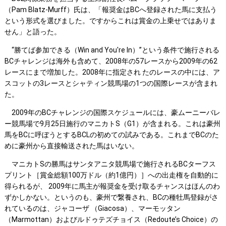
（Pam Blatz-Murff）氏は、「報奨金はBCへ登録された馬に支払う
という形式を選びました。ですからこれは賞金の上乗せではありま
せん」と語った。
“勝てば参加できる（Win and You're In）”という条件で施行される
BCチャレンジは海外も含めて、2008年の57レースから2009年の62
レースにまで増加した。2008年に指定され たのレースの中には、ア
スコットの3レースとシャティン競馬場の1つの国際レースが含まれ
た。
2009年のBCチャレンジの国際スケジュールには、豪ムーニーバレ
ー競馬場で9月25日施行のマニカトS（G1）が含まれる。これは豪州
馬をBCに呼ぼうとするBCLの初めての試みである。これまでBCのた
めに豪州から直接輸送された馬はいない。
マニカトSの勝馬はサンタアニタ競馬場で施行されるBCターフス
プリント［賞金総額100万ドル（約1億円）］への出走権を自動的に
得られるが、 2009年に馬主が報奨金を受け取るチャンスはほんのわ
ずかしかない。というのも、豪州で繋養され、BCの種牡馬登録がさ
れているのは、ジャコーザ （Giacosa）、マーモッタン
（Marmottan）およびルドゥテズチョイス（Redoute’s Choice）の