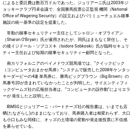
によると委託費は数百万ドルであった。ジュリアーニ氏は2003年ジ
ョッキークラブ円卓会議で、全国勝馬投票公正監視 機関（National
Office of Wagering Security）の設立およびパリミューチュエル賭事
施設の統一基準の設定を提案した。
常勤の賭事セキュリティー主任としてシャロン・オブライアン
（Sharon O’Bryan）氏が雇用されたが、同氏はまもなく辞任し、そ
の後イジドール・ソブコスキ（Isidore Sobkoski）氏が臨時セキュリ
ティー主任および短期の賭事セキュリティー顧問となった。
南カリフォルニアのベイメドウズ競馬場では、“クイックピック
（コンピュータおまかせ馬券）”システムで販売した2008年ケンタッ
キーダービーの4連 単馬券に、勝馬ビッグブラウン（Big Brown）の
馬番号20が含まれていなかったことが判明した。サイエンティフィ
ックゲームズ社の広報担当者は、“コンピュータの誤作動”によりエラ
ーが 発生したと説明した。
IBMSGとジュリアーニ・パートナーズ社の報告書は、いまでも店
晒(たなざらし)のままになっており、馬券購入者は相変わらず、大口
も小口もみな同様に、オッズの土壇場の変動や発走後投票に不信感
を募らせている。