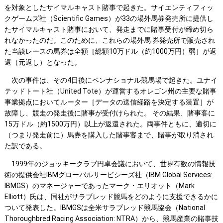
を対象としたサイマルキャスト賭事で起きた。サイエンティフィッ
クゲームズ社（Scientific Games）が33の場外馬券発売所に提供し
たサイマルキャスト賭事において、発走までに賭事受付が締め切ら
れなかったのだ。このために、これらの場外馬 券発売所で販売され
た当該レースの馬券は全額［総額10万ドル（約1000万円）弱］が返
還（元返し）となった。
次の事件は、その4日後にペンナショナル競馬場で起きた。ユナイ
テッドトート社（United Tote）が運営するオレゴン州の主要な賭事
事業拠点においてルーター［データの送信経路を決定する装置］が
故障し、競走の発走後に賭事が受付けられた。 その結果、賭事客に
15万ドル（約1500万円）以上が返還された。両事件ともに、適切に
（つまり発走前に）馬券を購入した賭事客まで、賭事が取り消され
た訳である。
1999年のジョッキークラブ円卓会議において、世界有数の情報技
術の提供会社IBMグローバルサービシーズ社（IBM Global Services:
IBMGS）のマネージャーであったマーク・エリオット（Mark
Elliott）氏は、同社がサラブレッド競馬をどのように支援できるかに
ついて発表した。IBMGSは全米サラブレッド競馬協会（National
Thoroughbred Racing Association: NTRA）から、競馬産業の賭事技