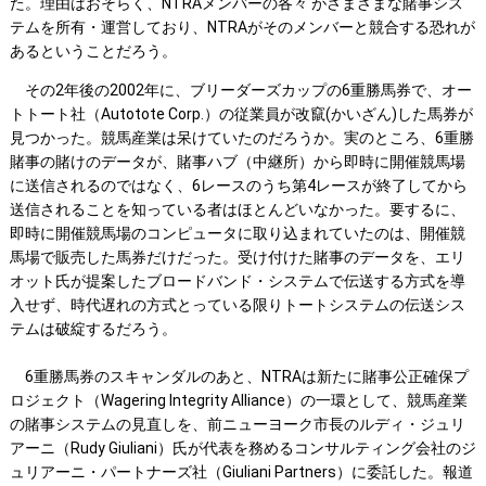
た。理由はおそらく、NTRAメンバーの各々 がさまざまな賭事シス
テムを所有・運営しており、NTRAがそのメンバーと競合する恐れが
あるということだろう。
その2年後の2002年に、ブリーダーズカップの6重勝馬券で、オー
トトート社（Autotote Corp.）の従業員が改竄(かいざん)した馬券が
見つかった。競馬産業は呆けていたのだろうか。実のところ、6重勝
賭事の賭けのデータが、賭事ハブ（中継所）から即時に開催競馬場
に送信されるのではなく、6レースのうち第4レースが終了してから
送信されることを知っている者はほとんどいなかった。要するに、
即時に開催競馬場のコンピュータに取り込まれていたのは、開催競
馬場で販売した馬券だけだった。受け付けた賭事のデータを、エリ
オット氏が提案したブロードバンド・システムで伝送する方式を導
入せず、時代遅れの方式とっている限りトートシステムの伝送シス
テムは破綻するだろう。
6重勝馬券のスキャンダルのあと、NTRAは新たに賭事公正確保プ
ロジェクト（Wagering Integrity Alliance）の一環として、競馬産業
の賭事システムの見直しを、前ニューヨーク市長のルディ・ジュリ
アーニ（Rudy Giuliani）氏が代表を務めるコンサルティング会社のジ
ュリアーニ・パートナーズ社（Giuliani Partners）に委託した。報道