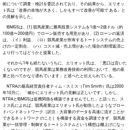
術について調査・検討を委託されており、その結果から、エリオッ
ト氏は「改善の余地が大きく、しかもすべて改善が可能で ある」と
の見解を示した。
IBMGSは、(1) 競馬産業に勝馬投票システムを1億〜2億ドル（約
100億〜200億円）でローン販売する用意があり、(2) ローンの返済
は、（イ）利益、（ロ）競馬産業が所有するトートシステムの売上
げの一定割合、（ハ）コスト減・売上増があった場合の割増返済に
より行ってはどうかと提案した。
それから1年も経たないうちに、エリオット氏は、「悪口は言いた
くないのですが、競馬産業は業務改善技術の利用において、他の産
業と比べてかなり遅れています」と述べたと伝えられている。
NTRAの最高経営責任者ティム・スミス（Tim Smith）氏は2000
年10月に、「確かにエリオット氏の見解は正しいです。しかし、
NTRAとIBMGSは提携関係を構築できませんでした」と語っ た。ス
ミス氏によれば、競馬産業はエリオット氏が勧告したようなブロー
ドバンドネットワーク［訳注：大容量のデータを高速に流すことが
できるネットワーク のこと］を構築する資金を調達できず、競馬産
業が一括管理・制御するトートシステムという構想は棚上げになっ