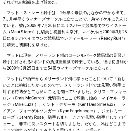
それぞれの戦績を上げ始めた。
マット・ストレート騎手は、1分早く母親のおなかの中から出て、
7ヵ月半早くウィナーズサークルに立つことで、弟マイケルに先んじ
ている。彼は2008 年7月20日にエリスパーク競馬場でマウイストー
ム（Maui Storm）に騎乗し初勝利を挙げ、マイケルは2009年3月25
日にタンパベイダウンズ競馬場でレディールーラー（Ready Ruler）
に騎乗し初勝利を挙げた。
マットは現在、メリーランド州のローレルパーク競馬場の見習い
騎手に許される5ポンドの負担重量減で騎乗している。彼は初勝利か
ら2009年3月25日までに54回ウィナーズサークルに立った。
マットは中西部からメリーランド州に移ったことについて「新し
いことに挑戦したかったのです。メリーランド州では見習い騎手に
対する待遇がとても良いこ とを知っていました。クリス・マッキャ
ロン（Chris McCarron）元騎手はここで騎乗し始め、マイケル・ラ
ッジ（Mike Luzzi）、ケント・デザーモ（Kent Desormeaux）、ラ
イアン・フォーゲルソンガー（Ryan Fogelsonger）、ジェレミー・
ローズ（Jeremy Rose）騎手もまた、ここで見習い騎手としてデビ
ューし、非常に良いスタートを切りました。だから、私はどこまで
ここでやれるか試してみようと思いまし た」と語った。