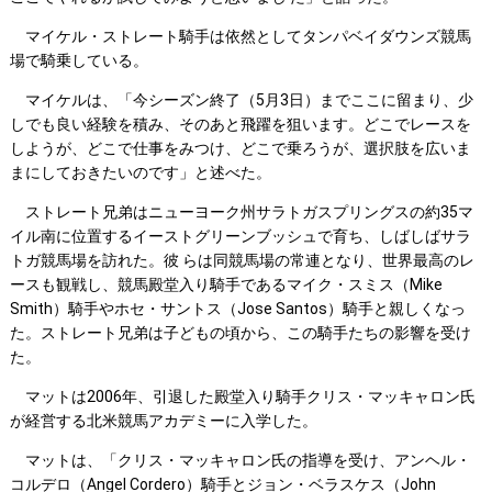
マイケル・ストレート騎手は依然としてタンパベイダウンズ競馬
場で騎乗している。
マイケルは、「今シーズン終了（5月3日）までここに留まり、少
しでも良い経験を積み、そのあと飛躍を狙います。どこでレースを
しようが、どこで仕事をみつけ、どこで乗ろうが、選択肢を広いま
まにしておきたいのです」と述べた。
ストレート兄弟はニューヨーク州サラトガスプリングスの約35マ
イル南に位置するイーストグリーンブッシュで育ち、しばしばサラ
トガ競馬場を訪れた。彼 らは同競馬場の常連となり、世界最高のレ
ースも観戦し、競馬殿堂入り騎手であるマイク・スミス（Mike
Smith）騎手やホセ・サントス（Jose Santos）騎手と親しくなっ
た。ストレート兄弟は子どもの頃から、この騎手たちの影響を受け
た。
マットは2006年、引退した殿堂入り騎手クリス・マッキャロン氏
が経営する北米競馬アカデミーに入学した。
マットは、「クリス・マッキャロン氏の指導を受け、アンヘル・
コルデロ（Angel Cordero）騎手とジョン・ベラスケス（John