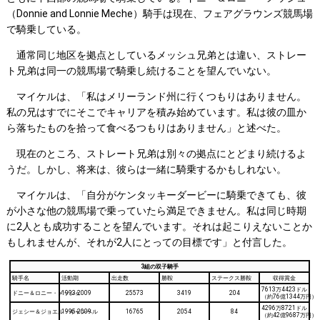
（Donnie and Lonnie Meche）騎手は現在、フェアグラウンズ競馬場
で騎乗している。
通常同じ地区を拠点としているメッシュ兄弟とは違い、ストレー
ト兄弟は同一の競馬場で騎乗し続けることを望んでいない。
マイケルは、「私はメリーランド州に行くつもりはありません。
私の兄はすでにそこでキャリアを積み始めています。私は彼の皿か
ら落ちたものを拾って食べるつもりはありません」と述べた。
現在のところ、ストレート兄弟は別々の拠点にとどまり続けるよ
うだ。しかし、将来は、彼らは一緒に騎乗するかもしれない。
マイケルは、「自分がケンタッキーダービーに騎乗できても、彼
が小さな他の競馬場で乗っていたら満足できません。私は同じ時期
に2人とも成功することを望んでいます。それは起こりえないことか
もしれませんが、それが2人にとっての目標です」と付言した。
3組の双子騎手
騎手名
活動期
出走数
勝鞍
ステークス勝鞍
収得賞金
7613万4423ドル
ドニー＆ロニー・メッシュ
1993-2009
25573
3419
204
（約76億1344万円）
4296万8721ドル
ジェシー＆ジョエル・キャンベル
1995-2009
16765
2054
84
（約42億9687万円）