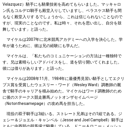
Velazquez）騎手にも騎乗技術を高めてもらいました。マッキャロ
ン氏もコルデロ騎手も殿堂入りしていますし、ベラスケス騎手も間
もなく殿堂入りす るでしょうから、これは信じられないことなので
すが、現実のことなのです。私は時々、それを思い出し、自分を鼓
舞しています」と語った。
マイケルは2007年に北米競馬アカデミーへの入学を決心した。学
年が違うために、彼は兄の経験にも学んだ。
マイケルは、「私たちのコミュニケーションの方法は一種独特で
す。兄は素晴らしいアドバイスをし、道を切り開いてくれました。
彼には借りがあります」と語った。
マイケルは2008年11月、1984年に最優秀見習い騎手としてエクリ
プス賞を受賞したウェスリー・ワード（Wesley Ward）調教師の厩
舎で騎手のキャリアを積み始めた。マイケルはワード調教師のため
に後のステークス競走勝馬ノットオンザセイムページ
（Notonthesamepage）の攻め馬を担当した。
現役の双子騎手は3組いる。ストレート兄弟はその1組である。ジ
ェシー＆ジョエル・キャンベル（Jesse and Joel Campbell）騎手は
ともに中西部の競馬場で騎乗している。ドニー＆ロニー・メッシュ