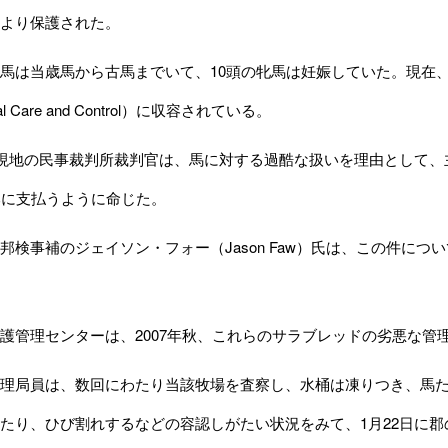
より保護された。
は当歳馬から古馬までいて、10頭の牝馬は妊娠していた。現在、ル
imal Care and Control）に収容されている。
現地の民事裁判所裁判官は、馬に対する過酷な扱いを理由として、主
郡に支払うように命じた。
検事補のジェイソン・フォー（Jason Faw）氏は、この件に
管理センターは、2007年秋、これらのサラブレッドの劣悪な管
理局員は、数回にわたり当該牧場を査察し、水桶は凍りつき、馬た
たり、ひび割れするなどの容認しがたい状況をみて、1月22日に