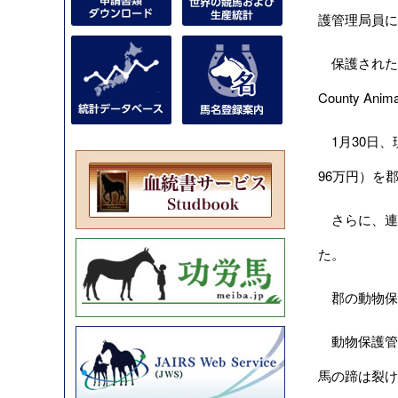
護管理局員に
保護された馬
County An
1月30日、
96万円）を
さらに、連邦
た。
郡の動物保護
動物保護管
馬の蹄は裂け