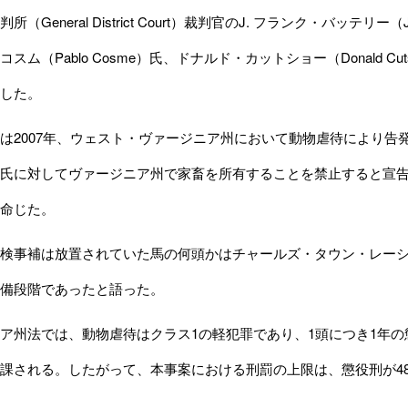
General District Court）裁判官のJ. フランク・バッテリー（J.
スム（Pablo Cosme）氏、ドナルド・カットショー（Donald Cuts
した。
2007年、ウェスト・ヴァージニア州において動物虐待により告
氏に対してヴァージニア州で家畜を所有することを禁止すると宣告
命じた。
事補は放置されていた馬の何頭かはチャールズ・タウン・レーシイズ（Ch
備段階であったと語った。
州法では、動物虐待はクラス1の軽犯罪であり、1頭につき1年の懲役
課される。したがって、本事案における刑罰の上限は、懲役刑が48年