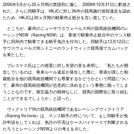
2006年5月から20ヵ月間の禁固刑に服し、2008年10月31日に釈放さ
れた。さらに同騎手は、HKJCに対し36件の競馬施行規程違反を認め
たため、HKJCは30ヵ月間の騎乗停止処分を言い渡していた。
ところが、豪州のニューサウスウェールズ州の競馬統括機関のレ
ーシングNSW（Racing NSW）は、香港で騎乗停止処分中のマンス騎
手に同州内で騎乗できる騎手免許を付与した。同騎手は12月12日に
サウスウェールズ州シドニーのランドウィック競馬場でカムバック
を果たした。
ブレスケス氏はこの措置に対し失望の意を表明し、「私たちが懸
念しているのは、将来ルール違反が発生した際に、香港が課した制
裁処分を他の競馬統括機関でも尊重するかどうかという問題につい
て、豪州の競馬統括機関が恣意的に決めるという事態に陥ってしま
うことなのです。相互協力の精神なしに、競馬の国際化に取り組む
ことができるでしょうか」と語った。
ヴィクトリア州の競馬統括機関であるレーシングヴィクトリア
（Racing Victoria）は、マンス騎手の件について、もし同騎手が免
許申請をしてくれば、免許の可否はケースバイケースで判断される
だろうとレーシングNSWよりの考えを示した。