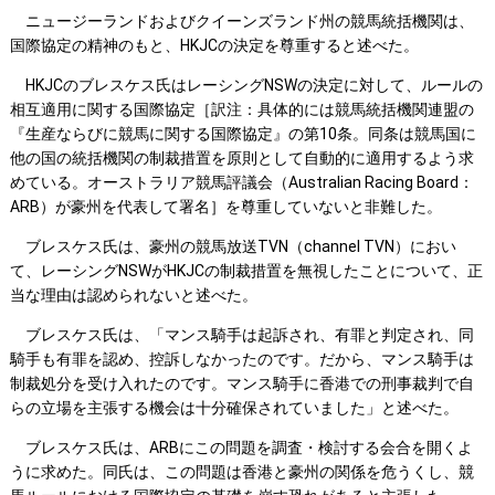
ニュージーランドおよびクイーンズランド州の競馬統括機関は、
国際協定の精神のもと、HKJCの決定を尊重すると述べた。
HKJCのブレスケス氏はレーシングNSWの決定に対して、ルールの
相互適用に関する国際協定［訳注：具体的には競馬統括機関連盟の
『生産ならびに競馬に関する国際協定』の第10条。同条は競馬国に
他の国の統括機関の制裁措置を原則として自動的に適用するよう求
めている。オーストラリア競馬評議会（Australian Racing Board：
ARB）が豪州を代表して署名］を尊重していないと非難した。
ブレスケス氏は、豪州の競馬放送TVN（channel TVN）におい
て、レーシングNSWがHKJCの制裁措置を無視したことについて、正
当な理由は認められないと述べた。
ブレスケス氏は、「マンス騎手は起訴され、有罪と判定され、同
騎手も有罪を認め、控訴しなかったのです。だから、マンス騎手は
制裁処分を受け入れたのです。マンス騎手に香港での刑事裁判で自
らの立場を主張する機会は十分確保されていました」と述べた。
ブレスケス氏は、ARBにこの問題を調査・検討する会合を開くよ
うに求めた。同氏は、この問題は香港と豪州の関係を危うくし、競