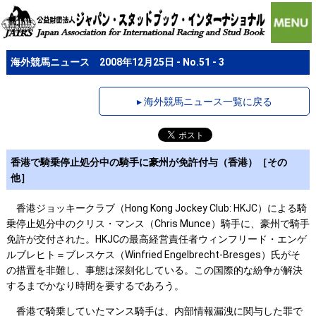
海外競馬ニュース 2008年12月25日 - No.51 - 3
▸ 海外競馬ニュース一覧に戻る
香港で騎乗停止処分中の騎手に豪州が免許付与（香港）［その
他］
香港ジョッキークラブ（Hong Kong Jockey Club: HKJC）による騎
乗停止処分中のクリス・マンス（Chris Munce）騎手に、豪州で騎手
免許が交付された。HKJCの最高経営責任者ウィンフリード・エンゲ
ルブレヒト＝ブレスケス（Winfried Engelbrecht-Bresges）氏がそ
の措置を非難し、事態は深刻化している。この国際的な紛争が解決
するまでかなり時間を要するであろう。
香港で騎乗していたマンス騎手は、内部情報漏洩に関与した罪で