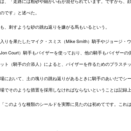
は、「走路には粗砂や細かい石が混ぜられています。ですから、顔
のです」と述べた。
も、刺すような砂の跳ね返りを嫌がる馬もいるという。
を果たしたマイク・スミス（Mike Smith）騎手やジョージ・ウルフ賞（
Jon Court）騎手もバイザーを使っており、他の騎手もバイザ
ット（騎手の介添人）によると、バイザーを作るためのプラスチ
場において、土の塊りの跳ね返りがあるときに騎手のあいだでシー
場でそのような措置を採用しなければならないということは記録
「このような種類のシールドを実際に見たのは初めてです。これは