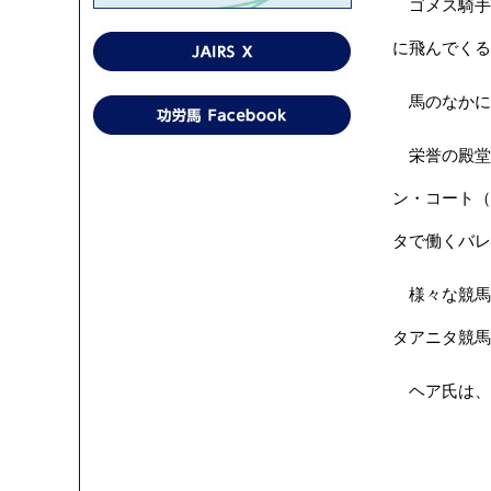
ゴメス騎手
に飛んでくる
馬のなかに
栄誉の殿堂入り
ン・コート（
タで働くバレ
様々な競馬
タアニタ競馬
ヘア氏は、