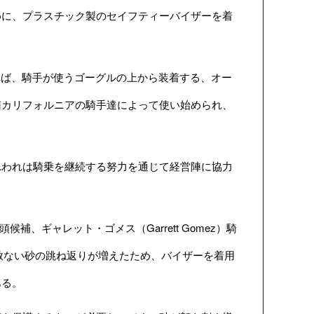
めに、プラスチック製のセイフティーバイザーを着
氏の話によれば、騎手が使うゴーグルの上から装着する、オー
南カリフォルニアの騎手達によって使い始められ、
われは騎乗を継続する努力を通じて経営陣に協力
y）の筆頭候補、ギャレット・ゴメス（Garrett Gomez）騎
容赦ない砂の跳ね返りが増えたため、バイザーを着用
ある。