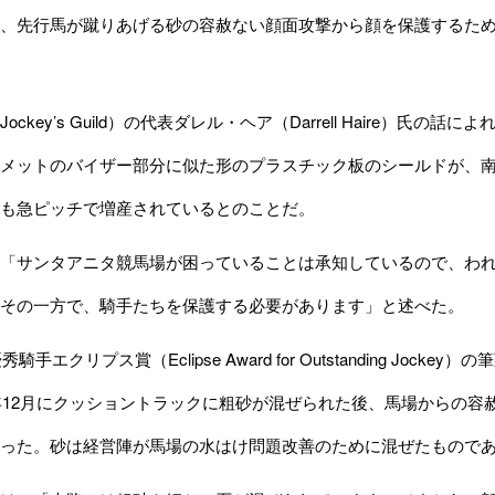
、先行馬が蹴りあげる砂の容赦ない顔面攻撃から顔を保護するた
ckey’s Guild）の代表ダレル・ヘア（Darrell Haire）
メットのバイザー部分に似た形のプラスチック板のシールドが、
も急ピッチで増産されているとのことだ。
「サンタアニタ競馬場が困っていることは承知しているので、われ
その一方で、騎手たちを保護する必要があります」と述べた。
騎手エクリプス賞（Eclipse Award for Outstanding Jocke
7年12月にクッショントラックに粗砂が混ぜられた後、馬場からの
った。砂は経営陣が馬場の水はけ問題改善のために混ぜたもので