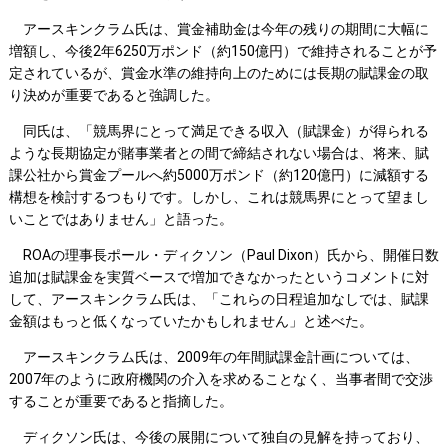
アースキンクラム氏は、賞金補助金は今年の残りの期間に大幅に
増額し、今後2年6250万ポンド（約150億円）で維持されることが予
定されているが、賞金水準の維持向上のためには長期の賦課金の取
り決めが重要であると強調した。
同氏は、「競馬界にとって満足できる収入（賦課金）が得られる
ような長期協定が賭事業者との間で締結されない場合は、将来、賦
課公社から賞金プールへ約5000万ポンド（約120億円）に減額する
構想を検討するつもりです。しかし、これは競馬界にとって望まし
いことではありません」と語った。
ROAの理事長ポール・ディクソン（Paul Dixon）氏から、開催日数
追加は賦課金を実質ベースで増加できなかったというコメントに対
して、アースキンクラム氏は、「これらの日程追加なしでは、賦課
金額はもっと低くなっていたかもしれません」と述べた。
アースキンクラム氏は、2009年の年間賦課金計画については、
2007年のように政府機関の介入を求めることなく、当事者間で交渉
することが重要であると指摘した。
ディクソン氏は、今後の展開について独自の見解を持っており、