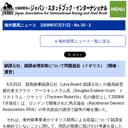
海外競馬ニュース 2008年07月31日 - No.30 - 2
▸ 海外競馬ニュース一覧に戻る
賦課公社、賦課金増加策について問題提起（イギリス）［開催・
運営］
6月25日、競馬賭事賦課公社（Levy Board: 賦課公社）の最高経営
責任者ダグラス・アースキンクラム氏［Douglas Erskine-Crum ト
リストラム・リケッツ（Tristram Ricketts）氏の後任として2008年
1月就任］は、ロンドンで開催された馬主協会（Racehorse Owners'
Association: ROA）の年次総会の講演で論争の種を撒いた。
それは、海外賭事業者がイギリス競馬による収益について賦課金
を納めていないことに関して、同氏が聴衆に投げかけ考慮を促した