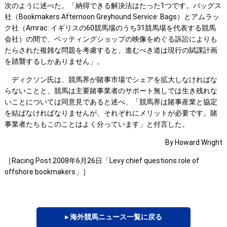
次のように述べた。「納得できる解決法はたった1つです。バッグス
社（Bookmakers Afternoon Greyhound Service: Bags）とアムラッ
ク社（Amrac: イギリスの60競馬場のうち31競馬場を代表する競馬
会社）の間で、ベッティングショップの映像をめぐる訴訟によりも
たらされた複雑な問題を考慮すると、進むべき道は現行の賦課計画
を踏襲するしかありません」。
ディクソン氏は、競馬界が賭事市場でシェアを拡大しなければな
らないことと、競馬は主要賭事業者のサポート無しでは生き残れな
いことについては同意見であると述べ、「競馬界は賭事産業と協定
を結ばなければなりませんが、それぞれにメリットが必要です。賭
事業者たちもこのことはよく分っています」と付言した。
By Howard Wright
［Racing Post 2008年6月26日「Levy chief questions role of
offshore bookmakers」］
▸ 海外競馬ニュース一覧に戻る