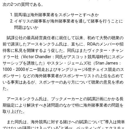
次の2つの質問である。
競馬場は海外賭事業者をスポンサーとすべきか
イギリスの賭事客が海外賭事業者を通して賭事を行うことに
問題はないか
賦課公社の最高経営責任者に就任して以来、初めて大勢の聴衆の
前で講演したアースキンクラム氏は、直ちに、ROAのメンバーや招
待客に私見を開陳するよう促した。同氏はまたヴィクター・チャン
ドラー社（Victor Chandler：同氏がアスコット競馬場時代にスポン
サーシップを誘致した）やスタン・ジェームズ社（Stan James：
1000・2000ギニー競走およびキングジョージ6世チェイス競走のス
ポンサー）などの海外賭事業者がスポンサーリストの上位を占めて
いる事実はあるが、スポンサーのあり方について聴衆の意見を求め
た。
アースキンクラム氏は、ブックメーカーとの賦課計画にかかる長
期協定により解決すべき諸問題のなかで特に海外賭事業者の問題を
取り上げた。
また同氏は、海外競馬に対する賭けへの賦課について“導入は簡単
ではないが議題には入っている”と述べ、ベッティング・エクスチェ