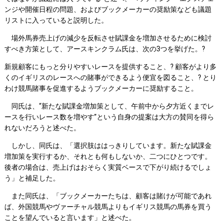
ンジや開催日程の問題、およびブックメーカーの奨励策なども議題
リストに入っていると説明した。
場外馬券売上げの減少を反転させ賦課金を増加させるために検討
すべき方策として、アースキンクラム氏は、次の3つを挙げた。?
新規顧客にもっと分りやすいレースを提供すること、? 顧客がより多
くのイギリスのレースへの賭事ができるよう便宜を図ること、? とり
わけ競馬賭事を促進するようブックメーカーに奨励すること。
同氏は、“新たな賦課金増加策として、午前中から夕方近くまでレ
ースを行いレース数を増やす”という自身の提案は大方の賛同を得ら
れないだろうと述べた。
しかし、同氏は、「選択肢ははっきりしています。新たな賦課金
増加策を実行するか、それとも何もしないか、二つにひとつです。
後者の場合は、売上げはおそらく実質ベースで下がり続けるでしょ
う」と補足した。
また同氏は、「ブックメーカーたちは、顧客は賭けが可能であれ
ば、外国競馬やヴァーチャル競馬よりもイギリス競馬の馬券を買う
ことを望んでいると言います」と述べた。