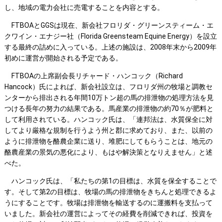
し、地域の電力会社に売電することを内容とする。
FTBOAとGGSは現在、新会社フロリダ・グリーンスティーム・エ
クワイン・エナジー社（Florida Greensteam Equine Energy）を設立
する最終の詰めに入っている。上述の施設は、2008年末から2009年
初めに運営が開始される予定である。
FTBOAの上席副会長リチャード・ハンコック（Richard
Hancock）氏によれば、新会社設立は、フロリダ州の牧場と調教セ
ンターから排出される年間10万トン超の馬の排泄物の処理方法を見
つける長年の努力の結果である。馬産業の排泄物の約70％が肥料と
して利用されている。ハンコック氏は、「連邦法は、水質保全に対
してより厳格な規制を行うよう州と郡に求めており、また、以前の
ように排泄物を酪農企業に送り、堆肥にしてもらうことは、地元の
酪農産業の景気の悪化により、もはや解決策となりえません」と述
べた。
ハンコック氏は、「私たちの第1の目標は、水質を保全することで
す。そして第2の目標は、牧場の馬の排泄物をきちんと処理できるよ
うにすることです。牧場は排泄物を輸送するのに運搬料を支払って
いました。新会社の運営によってその経費を削減できれば、投資を