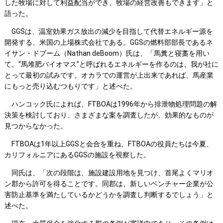
した牧場に対して利益配当ができ、牧場の経営改善もできます」と
語った。
GGSは、温室効果ガス放出の減少を目指して代替エネルギー源を
開発する、米国の上場株式会社である。GGSの燃料部部長であるネ
イサン・ドブーム（Nathan deBoom）氏は、「馬糞と寝藁を用い
て、“馬堆肥バイオマス”と呼ばれるエネルギーを作るのは、我が社に
とって最初の試みです。オカラでの運営が上出来であれば、馬産業
にもっと売り込むつもりです」と述べた。
ハンコック氏によれば、FTBOAは1996年から排泄物処理問題の解
決策を検討しており、さまざまな案を調査したが、効果的なものが
見つからなかった。
FTBOAは1年以上GGSと会合を重ね、FTBOAの役員たちは今夏、
カリフォルニアにあるGGSの施設を視察した。
同氏は、「次の段階は、施設建設用地を見つけ、首尾よくマリオ
ン郡から許可を得ることです。同郡は、新しいベンチャー企業が公
害防止基準を満たしているかどうかを調査し判断するでしょう」と
述べた。