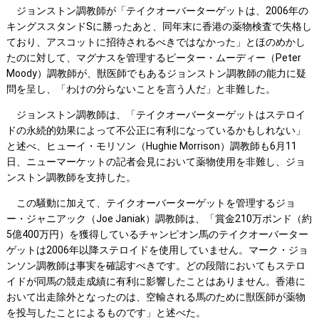
ジョンストン調教師が「テイクオーバーターゲットは、2006年の
キングススタンドSに勝ったあと、同年末に香港の薬物検査で失格し
ており、アスコットに招待されるべきではなかった」とほのめかし
たのに対して、マグナスを管理するピーター・ムーディー（Peter
Moody）調教師が、獣医師でもあるジョンストン調教師の能力に疑
問を呈し、「わけの分らないことを言う人だ」と非難した。
ジョンストン調教師は、「テイクオーバーターゲットはステロイ
ドの永続的効果によって不公正に有利になっているかもしれない」
と述べ、ヒューイ・モリソン（Hughie Morrison）調教師も6月11
日、ニューマーケットの記者会見において薬物使用を非難し、ジョ
ンストン調教師を支持した。
この騒動に加えて、テイクオーバーターゲットを管理するジョ
ー・ジャニアック（Joe Janiak）調教師は、「賞金210万ポンド（約
5億400万円）を獲得しているチャンピオン馬のテイクオーバーター
ゲットは2006年以降ステロイドを使用していません。マーク・ジョ
ンソン調教師は事実を確認すべきです。どの段階においてもステロ
イドが同馬の競走成績に有利に影響したことはありません。香港に
おいて出走除外となったのは、空輸される馬のために獣医師が薬物
を投与したことによるものです」と述べた。