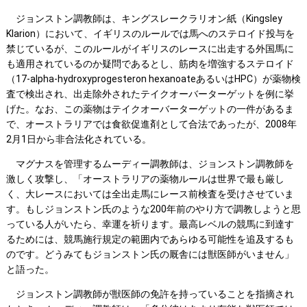
ジョンストン調教師は、キングスレークラリオン紙（Kingsley
Klarion）において、イギリスのルールでは馬へのステロイド投与を
禁じているが、このルールがイギリスのレースに出走する外国馬に
も適用されているのか疑問であるとし、筋肉を増強するステロイド
（17-alpha-hydroxyprogesteron hexanoateあるいはHPC）が薬物検
査で検出され、出走除外されたテイクオーバーターゲットを例に挙
げた。なお、この薬物はテイクオーバーターゲットの一件があるま
で、オーストラリアでは食欲促進剤として合法であったが、2008年
2月1日から非合法化されている。
マグナスを管理するムーディー調教師は、ジョンストン調教師を
激しく攻撃し、「オーストラリアの薬物ルールは世界で最も厳し
く、大レースにおいては全出走馬にレース前検査を受けさせていま
す。もしジョンストン氏のような200年前のやり方で調教しようと思
っている人がいたら、幸運を祈ります。最高レベルの競馬に到達す
るためには、競馬施行規定の範囲内であらゆる可能性を追及するも
のです。どうみてもジョンストン氏の厩舎には獣医師がいません」
と語った。
ジョンストン調教師が獣医師の免許を持っていることを指摘され