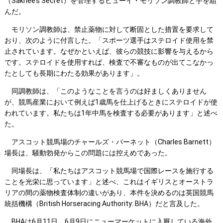
（Sakhee’s Secret）を管理するヒューイ・モリソン調教師と手を組
んだ。
モリソン調教師は、禁止薬物に対して断固とした措置を要求して
おり、次のように付言した。「スポーツ選手はステロイド使用を禁
止されています。なぜかといえば、彼らの競技に影響を与えるから
です。ステロイドを使用すれば、検査で不審なものが出てこなかっ
たとしても長期にわたる効果があります」。
同調教師は、「このようなことを言うのは好ましくありません
が、競馬産業において例えば1歳馬を仕上げるときにステロイドが使
われています。私たちは1年中馬を検査する必要があります」と述べ
た。
アスコット競馬場のチャールズ・バーネット（Charles Barnett）
場長は、騒動勃発からこの問題には控えめであった。
同場長は、「私たちはアスコット競馬場で国際レースを施行する
ことを光栄に思っています」と述べ、これはイギリスとオーストラ
リアの間の薬物検査体制の違いがあり、本件を決めるのは英国競馬
統括機構（British Horseracing Authority: BHA）だと言及した。
BHAは6月11日、6月9日にニューマーケットに入厩している海外