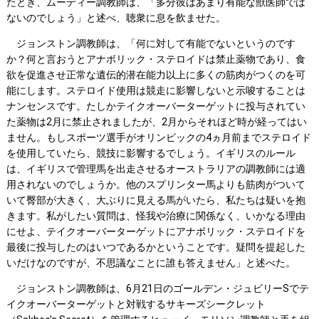
たとき、ムーディー調教師は、「多分彼はあまり有能な獣医師では
ないのでしょう」と述べ、聴衆に息を飲ませた。
ジョンストン調教師は、「何に対して有能でないというのです
か？何と言おうとアナボリック・ステロイドは禁止薬物であり、食
欲を促進させ正常な遺伝的潜在能力以上に多くの筋肉がつくのを可
能にします。ステロイド使用は競走に影響しないと示唆することは
ナンセンスです。たしかテイクオーバーターゲットに投与されてい
た薬物は2月に禁止されましたが、2月からそれほど時が経ってはい
ません。もしスポーツ選手がオリンピックの4ヵ月前までステロイド
を使用していたら、競技に影響するでしょう。イギリスのルール
は、イギリスで管理馬を出走させるオーストラリアの調教師には適
用されないのでしょうか。他のスプリンター馬よりも筋肉がついて
いて臀部が大きく、大ぶりに見える馬がいたら、私たちは疑いを抱
きます。私がしたい質問は、怪我や治療に関係なく、いかなる理由
にせよ、テイクオーバーターゲットにアナボリック・ステロイドを
最後に投与したのはいつであるかということです。疑問を提起した
いだけなのですが、不思議なことに誰も答えません」と述べた。
ジョンストン調教師は、6月21日のゴールデン・ジュビリーSでテ
イクオーバーターゲットと対戦するサキーズシークレット