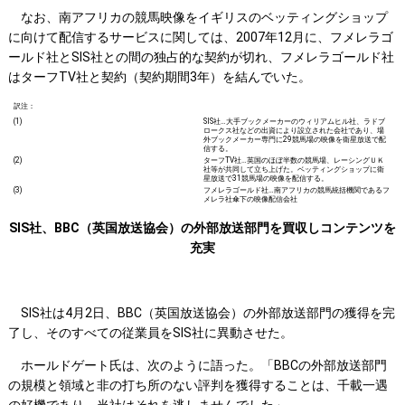
なお、南アフリカの競馬映像をイギリスのベッティングショップ
に向けて配信するサービスに関しては、2007年12月に、フメレラゴ
ールド社とSIS社との間の独占的な契約が切れ、フメレラゴールド社
はターフTV社と契約（契約期間3年）を結んでいた。
訳注：
(1)
SIS社…大手ブックメーカーのウィリアムヒル社、ラドブ
ロークス社などの出資により設立された会社であり、場
外ブックメーカー専門に29競馬場の映像を衛星放送で配
信する。
(2)
ターフTV社…英国のほぼ半数の競馬場、レーシングＵＫ
社等が共同して立ち上げた。ベッティングショップに衛
星放送で31競馬場の映像を配信する。
(3)
フメレラゴールド社…南アフリカの競馬統括機関であるフ
メレラ社傘下の映像配信会社
SIS社、BBC（英国放送協会）の外部放送部門を買収しコンテンツを
充実
SIS社は4月2日、BBC（英国放送協会）の外部放送部門の獲得を完
了し、そのすべての従業員をSIS社に異動させた。
ホールドゲート氏は、次のように語った。「BBCの外部放送部門
の規模と領域と非の打ち所のない評判を獲得することは、千載一遇