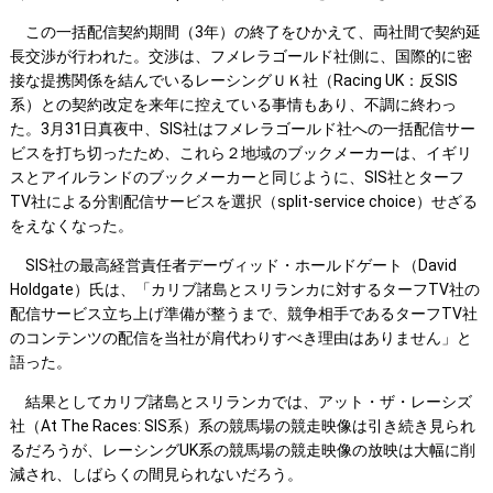
この一括配信契約期間（3年）の終了をひかえて、両社間で契約延
長交渉が行われた。交渉は、フメレラゴールド社側に、国際的に密
接な提携関係を結んでいるレーシングＵＫ社（Racing UK：反SIS
系）との契約改定を来年に控えている事情もあり、不調に終わっ
た。3月31日真夜中、SIS社はフメレラゴールド社への一括配信サー
ビスを打ち切ったため、これら２地域のブックメーカーは、イギリ
スとアイルランドのブックメーカーと同じように、SIS社とターフ
TV社による分割配信サービスを選択（split-service choice）せざる
をえなくなった。
SIS社の最高経営責任者デーヴィッド・ホールドゲート（David
Holdgate）氏は、「カリブ諸島とスリランカに対するターフTV社の
配信サービス立ち上げ準備が整うまで、競争相手であるターフTV社
のコンテンツの配信を当社が肩代わりすべき理由はありません」と
語った。
結果としてカリブ諸島とスリランカでは、アット・ザ・レーシズ
社（At The Races: SIS系）系の競馬場の競走映像は引き続き見られ
るだろうが、レーシングUK系の競馬場の競走映像の放映は大幅に削
減され、しばらくの間見られないだろう。