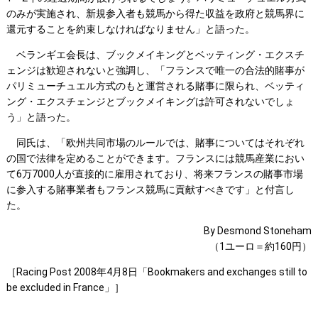
のみが実施され、新規参入者も競馬から得た収益を政府と競馬界に
還元することを約束しなければなりません」と語った。
ベランギエ会長は、ブックメイキングとベッティング・エクスチ
ェンジは歓迎されないと強調し、「フランスで唯一の合法的賭事が
パリミューチュエル方式のもと運営される賭事に限られ、ベッティ
ング・エクスチェンジとブックメイキングは許可されないでしょ
う」と語った。
同氏は、「欧州共同市場のルールでは、賭事についてはそれぞれ
の国で法律を定めることができます。フランスには競馬産業におい
て6万7000人が直接的に雇用されており、将来フランスの賭事市場
に参入する賭事業者もフランス競馬に貢献すべきです」と付言し
た。
By Desmond Stoneham
（1ユーロ＝約160円）
［Racing Post 2008年4月8日「Bookmakers and exchanges still to
be excluded in France」］