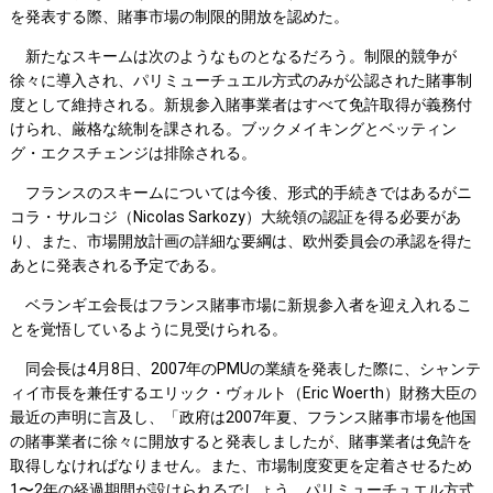
を発表する際、賭事市場の制限的開放を認めた。
新たなスキームは次のようなものとなるだろう。制限的競争が
徐々に導入され、パリミューチュエル方式のみが公認された賭事制
度として維持される。新規参入賭事業者はすべて免許取得が義務付
けられ、厳格な統制を課される。ブックメイキングとベッティン
グ・エクスチェンジは排除される。
フランスのスキームについては今後、形式的手続きではあるがニ
コラ・サルコジ（Nicolas Sarkozy）大統領の認証を得る必要があ
り、また、市場開放計画の詳細な要綱は、欧州委員会の承認を得た
あとに発表される予定である。
ベランギエ会長はフランス賭事市場に新規参入者を迎え入れるこ
とを覚悟しているように見受けられる。
同会長は4月8日、2007年のPMUの業績を発表した際に、シャンテ
ィイ市長を兼任するエリック・ヴォルト（Eric Woerth）財務大臣の
最近の声明に言及し、「政府は2007年夏、フランス賭事市場を他国
の賭事業者に徐々に開放すると発表しましたが、賭事業者は免許を
取得しなければなりません。また、市場制度変更を定着させるため
1〜2年の経過期間が設けられるでしょう。パリミューチュエル方式