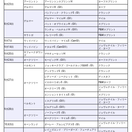
アーリントン
アーリントンスプリントH
ターフスプリント
8月23日
デルマー
デルマーH（GII）
ターフ
パシフィック・クラシックS（GI）
クラシック
デルマー・マイルH（GII）
マイル
デルマー
8月24日
パット・オブライエンH（GII）
スプリント
ランチョ・ベルナルドH（GIII）
F&Mスプリント
サラトガ
バレリーナS（GI）
F&Mスプリント
9月7日
ウッドバイン
ウッドバイン・マイルS（Can-GI）
マイル
ジュヴェナイル・フィリー
9月14日
ウッドバイン
ナタルマS（Can-GIII）
ズ・ターフ
サフォークダウン
9月20日
マサチューセッツH
クラシック
ズ
9月24日
オークツリー
モービックH（GIII）
ターフスプリント
ベルモント
ジョッキークラブ・ゴールドカップ招待S（GI）
クラシック
グッドウッドS（GI）
クラシック
レディーズ・シークレット（GI）
ディスタフ
9月27日
イエローリボンS（GI）
F&Mターフ
オークツリー
ジュヴェナイル・フィリー
オークリーフS（GI）
ズ
エンシェントタイトルS（GI）
スプリント
ジュヴェナイル・フィリー
ミスグリロS（GIII）
ズ・ターフ
ベルモント
ピルグリムS（GIII）
ジュヴェナイル・ターフ
9月28日
ノーフォークS（GI）
ジュヴェナイル
オークツリー
オークツリー・マイルS（GII）
マイル
ジュヴェナイル･フィリー
10月3日
キーンランド
ダーレー・アルシビアデスS（GI）
ズ
レインズエンド・ブリーダーズ・フューチュアリ
ジュヴェナイル