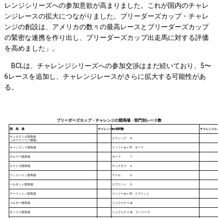
レンジシリーズへの参加意欲が高まりました。これが国内のチャレ
ンジレースの拡大につながりました。ブリーダーズカップ・チャレ
ンジの創設は、アメリカの数々の最高レースとブリーダーズカップ
の緊密な連携を作り出し、ブリーダーズカップ出走馬に対する評価
を高めました」。
BCLは、チャレンジシリーズへの参加交渉はまだ続いており、5〜
6レースを追加し、チャレンジレースがさらに拡大する可能性があ
る。
ブリーダーズカップ・チャレンジの競馬場・部門別レース数
競 馬 場
チャレンジレース数
BC部門
チャレンジレ
サンタアニタ競馬場
クラシック
8
（オークツリー開催）
キーンランド競馬場
フィリー&メア・ターフ
7
デルマー競馬場
ターフ
7
サラトガ競馬場
ディスタフ
6
ウッドバイン競馬場
マイル
6
ベルモント競馬場
スプリント
5
アーリントン競馬場
フィリー&メア・スプリント
3
コルダー競馬場
ジュヴェナイル
2
モンマス競馬場
ジュヴェナイル・フィリーズ
2