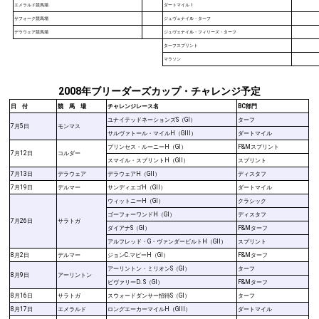
エメラルド競馬場
ダートマイル
1
サフォーク競馬場
ジュヴェナイル・ターフ
1
デラウェア競馬場
ジュヴェナイル・フィリーズ・ターフ
1
ターフスプリント
マラソン
2008年ブリーダーズカップ・チャレンジ予定
日 付
競 馬 場
チャレンジレース名
BC部門
ユナイテッドネーションズS（GI）
ターフ
7月5日
モンマス
サルヴァトール・マイルH（GIII）
ダートマイル
プリンセス・ルーニーH（GI）
F&Mスプリント
7月12日
コルダー
スマイル・スプリントH（GII）
スプリント
7月13日
デラウェア
デラウェアH（GII）
ディスタフ
7月19日
デルマー
サンディエゴH（GII）
ダートマイル
ウィットニーH（GI）
クラシック
ゴーフォーワンドH（GI）
ディスタフ
7月26日
サラトガ
ダイアナS（GI）
F&Mターフ
アルフレッド・G・ヴァンダービルトH（GII）
スプリント
8月2日
デルマー
ジョンC.マビーH（GI）
F&Mターフ
アーリントン・ミリオンS（GI）
ターフ
8月9日
アーリントン
ビヴァリーD. S（GI）
F&Mターフ
8月16日
サラトガ
スウォードダンサー招待S（GI）
ターフ
8月17日
エメラルド
ロングエーカーマイルH（GIII）
ダートマイル