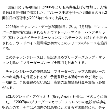
6開催日のうち4開催日は2006年よりも馬券売上げが増加し、入場
者数は５開催日で増加した。TVレース中継を行った5開催日のうち2
開催日の視聴率が2006年に比べて上昇した。
2008年のチャレンジ・デーは20開催日に及ぶ。7月5日にモンマス
パーク競馬場で施行されるサルヴァトール・マイル・ハンデキャッ
プ（G3）とユナイテッドネーションズ・ステークス（G1）から開始
される。ウッドバイン競馬場は初めてこのシリーズの6レースを施行
する。
このチャレンジレースは、新設されるブリーダーズカップ・マラ
ソンを除いてブリーダーズカップ全部門を対象とする。
チャレンジレースの優勝馬は、ブリーダーズカップの関連レース
への出走資格を保証されるが、予備登録と本登録の料金が掛かる。
一般的に、予め登録のない馬は、高額の追加登録料金を支払う必要
がある。
BCLのグレッグ・アヴィオリ（Greg Avioli）社長は、次のように語
った。「2007年のブリーダーズカップ・チャレンジの創設が成功を
収めたので、今年は米国内の競馬場にとどまらず国際的にも、チャ