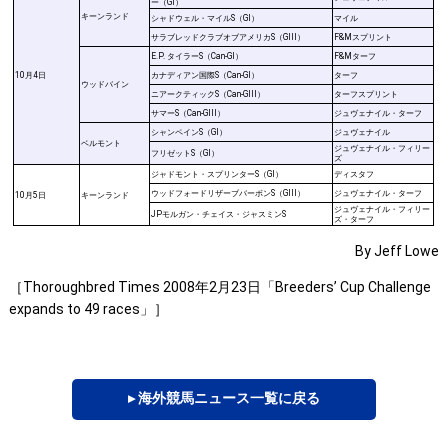
ー（GI）
キーンランド
シャドウェル・マイルS（GI）
マイル
サラブレッドクラブオブアメリカS（GIII）
F&Mスプリント
E.P. タイラーS（Can-GI）
F&Mターフ
10月4日
カナディアン国際S（Can-GI）
ターフ
ウッドバイン
ニアークティックS（Can-GIII）
ターフスプリント
サマーS（Can-GIII）
ジュヴェナイル・ターフ
シャンペインS（GI）
ジュヴェナイル
ベルモント
ジュヴェナイル・フィリー
フリゼットS（GI）
ズ
ジャドモント・スプリンターS（GI）
ディスタフ
ウッドフォードリザーブバーボンS（GIII）
ジュヴェナイル・ターフ
10月5日
キーンランド
ジュヴェナイル・フィリー
JPモルガン・チェイス・ジャスミンS
ズ・ターフ
By Jeff Lowe
［Thoroughbred Times 2008年2月23日「Breeders’ Cup Challenge
expands to 49 races」］
▸ 海外競馬ニュース一覧に戻る