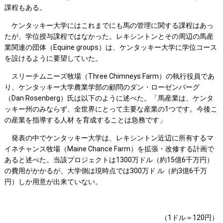
課程もある。
ケンタッキー大学にはこれまでにも馬の管理に関する課程はあっ
たが、学位授与課程ではなかった。レキシントンとその周辺の馬産
業関連の団体（Equine groups）は、ケンタッキー大学に学位コース
を設けるように要望していた。
スリーチムニーズ牧場（Three Chimneys Farm）の執行役員であ
り、ケンタッキー大学農業学部の顧問のダン・ローゼンバーグ
（Dan Rosenberg）氏は以下のように述べた。「馬産業は、ケンタ
ッキー州のみならず、全世界にとって主要な産業の1つです。今後こ
の産業を指導する人材 を育成することは急務です」
発表の中でケンタッキー大学は、レキシントン近辺に所有するマ
イネチャンス牧場（Maine Chance Farm）を拡張・改修する計画で
あると述べた。当該プロジェクトは1300万ドル（約15億6千万円）
の費用がかかるが、大学側は現時点では300万ド ル（約3億6千万
円）しか用意が出来ていない。
（1ドル＝120円）