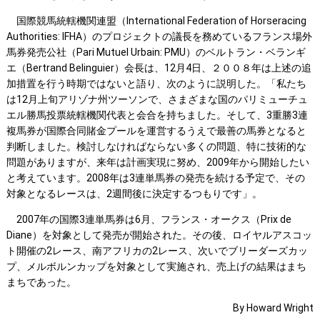
国際競馬統轄機関連盟（International Federation of Horseracing
Authorities: IFHA）のプロジェクトの議長を務めているフランス場外
馬券発売公社（Pari Mutuel Urbain: PMU）のベルトラン・ベランギ
エ（Bertrand Belinguier）会長は、12月4日、２００８年は上述の追
加措置を行う時期ではないと語り、次のように説明した。「私たち
は12月上旬アリゾナ州ツーソンで、さまざまな国のパリミューチュ
エル勝馬投票統轄機関代表と会合を持ちました。そして、3重勝3連
複馬券が国際合同賭金プールを運営するうえで最善の馬券となると
判断しました。検討しなければならない多くの問題、特に技術的な
問題がありますが、来年は計画実現に努め、2009年から開始したい
と考えています。2008年は3連単馬券の発売を続ける予定で、その
対象となるレースは、2週間後に決定するつもりです」。
2007年の国際3連単馬券は6月、フランス・オークス（Prix de
Diane）を対象として発売が開始された。その後、ロイヤルアスコッ
ト開催の2レース、南アフリカの2レース、次いでブリーダーズカッ
プ、メルボルンカップを対象として実施され、売上げの結果はまち
まちであった。
By Howard Wright