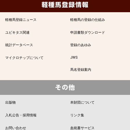
軽種馬登録ニュース
軽種馬の登録の仕組み
ユビキタス関連
申請書類ダウンロード
統計データベース
登録のあゆみ
JWS
マイクロチップについて
馬名登録案内
出版物
本財団について
入札公告・採用情報
リンク集
お問い合わせ
血統書サービス