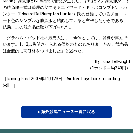
Mann）調教師とBHAの間で衝突が生じた。それはマン調教師が、そ
の勝負服一式は義理の父であるエドワード・ド・ポロンプトン・ハ
ンター（Edward De Plumpton Hunter）氏の登録しているチョコレ
ート色のシンプルな勝負服と酷似していると主張したからである。
結局、この競売品は取り下げられた。
グラハム・バッド社の競売人は、「全体としては、皆様が喜んで
います。1、2点失望させられる価格のものもありましたが、競売品
は全般的に高価格をつけました」と述べた。
By Turia Tellwright
（1ポンド＝約240円）
［Racing Post 2007年11月23日「Aintree buys back mounting
bell」］
▸ 海外競馬ニュース一覧に戻る