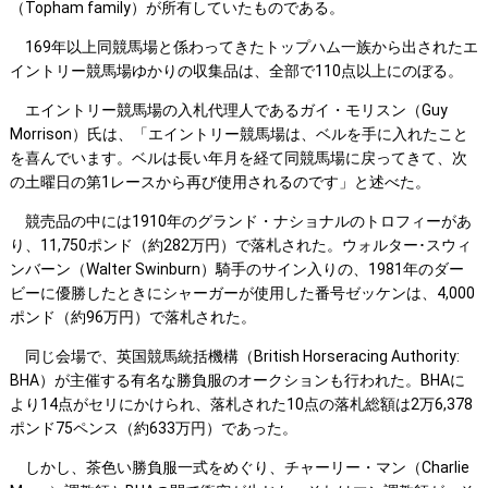
（Topham family）が所有していたものである。
169年以上同競馬場と係わってきたトップハム一族から出されたエ
イントリー競馬場ゆかりの収集品は、全部で110点以上にのぼる。
エイントリー競馬場の入札代理人であるガイ・モリスン（Guy
Morrison）氏は、「エイントリー競馬場は、ベルを手に入れたこと
を喜んでいます。ベルは長い年月を経て同競馬場に戻ってきて、次
の土曜日の第1レースから再び使用されるのです」と述べた。
競売品の中には1910年のグランド・ナショナルのトロフィーがあ
り、11,750ポンド（約282万円）で落札された。ウォルター･スウィ
ンバーン（Walter Swinburn）騎手のサイン入りの、1981年のダー
ビーに優勝したときにシャーガーが使用した番号ゼッケンは、4,000
ポンド（約96万円）で落札された。
同じ会場で、英国競馬統括機構（British Horseracing Authority:
BHA）が主催する有名な勝負服のオークションも行われた。BHAに
より14点がセリにかけられ、落札された10点の落札総額は2万6,378
ポンド75ペンス（約633万円）であった。
しかし、茶色い勝負服一式をめぐり、チャーリー・マン（Charlie