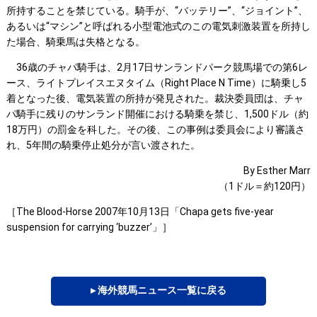
所持することを禁じている。騎手が、“バッテリー”、“ジョイント”、
あるいは“マシン”と呼ばれる小型電池式のこの電気刺激装置を所持し
た場合、騎乗馬は失格となる。
36歳のチャパ騎手は、2月17日サンランドパーク競馬場での第6レ
ース、ライトプレイスエヌタイム（Right Place N Time）に騎乗し5
着となった後、電気装置の所持が発見された。裁決委員団は、チャ
パ騎手に残りのサンランド開催における騎乗を禁じ、1,500ドル（約
18万円）の罰金を科した。その後、この事例は委員会により審議さ
れ、5年間の騎乗停止処分が言い渡された。
By Esther Marr
（1ドル＝約120円）
［The Blood-Horse 2007年10月13日「Chapa gets five-year
suspension for carrying ‘buzzer’」］
▸ 海外競馬ニュース一覧に戻る