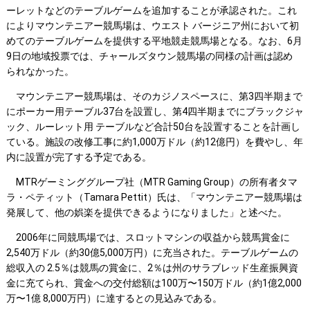
ーレットなどのテーブルゲームを追加することが承認された。これ
によりマウンテニアー競馬場は、ウエスト バージニア州において初
めてのテーブルゲームを提供する平地競走競馬場となる。なお、6月
9日の地域投票では、チャールズタウン競馬場の同様の計画は認め
られなかった。
マウンテニアー競馬場は、そのカジノスペースに、第3四半期まで
にポーカー用テーブル37台を設置し、第4四半期までにブラックジャ
ック、ルーレット用 テーブルなど合計50台を設置することを計画し
ている。施設の改修工事に約1,000万ドル（約12億円）を費やし、年
内に設置が完了する予定である。
MTRゲーミンググループ社（MTR Gaming Group）の所有者タマ
ラ・ペティット（Tamara Pettit）氏は、「マウンテニアー競馬場は
発展して、他の娯楽を提供できるようになりました」と述べた。
2006年に同競馬場では、スロットマシンの収益から競馬賞金に
2,540万ドル（約30億5,000万円）に充当された。テーブルゲームの
総収入の 2.5％は競馬の賞金に、2％は州のサラブレッド生産振興資
金に充てられ、賞金への交付総額は100万〜150万ドル（約1億2,000
万〜1億 8,000万円）に達するとの見込みである。