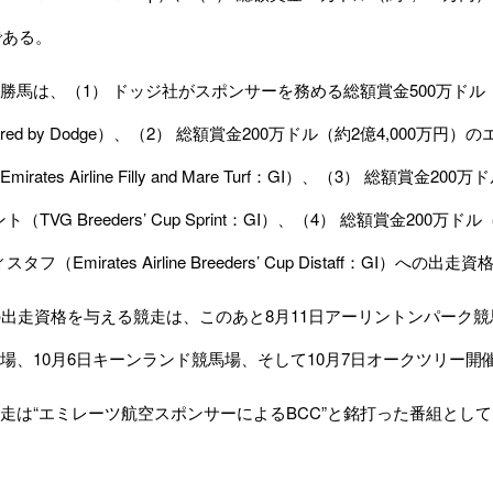
）である。
馬は、（1） ドッジ社がスポンサーを務める総額賞金500万ドル（約6億
 Powered by Dodge）、（2） 総額賞金200万ドル（約2億4,0
irates Airline Filly and Mare Turf：GI）、（3） 総額
（TVG Breeders’ Cup Sprint：GI）、（4） 総額賞金20
タフ（Emirates Airline Breeders’ Cup Distaff：GI）
出走資格を与える競走は、このあと8月11日アーリントンパーク競馬
場、10月6日キーンランド競馬場、そして10月7日オークツリー
は“エミレーツ航空スポンサーによるBCC”と銘打った番組として、