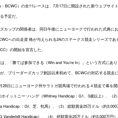
nship：BCWC）の全11レースは、7月17日に開設された新ウェブサイト（w
る予定だ。
ズカップの関係者は、同日午後にニューヨークで行われた式典にお
CWCへの出走資 格が与えられる24のステークス競走シリーズであるブリ
ge：BCC）の開始を宣言した。
、「勝てば参加できる（Win and You’re In）」という方式に
が、ブリーダーズカップ創設以来初めて、BCWCの対応する競走
月28日にニューヨーク州サラトガ競馬場で行われる４競走で幕を開
）のホイットニー･ハンデ（Whitney Handicap：G1、3歳以上）、
na Handicap ：GI、芝、牝馬）、（3） 総額賞金25万ドル（約
d G Vanderbilt Handicap）、（4） 総額賞金25万ドル（約3,0