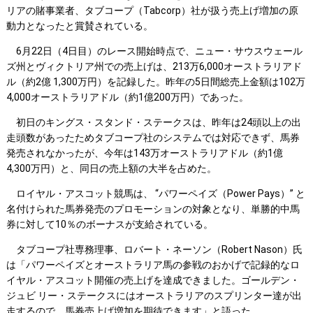
リアの賭事業者、タブコープ（Tabcorp）社が扱う売上げ増加の原
動力となったと賞賛されている。
6月22日（4日目）のレース開始時点で、ニュー・サウスウェール
ズ州とヴィクトリア州での売上げは、213万6,000オーストラリアド
ル（約2億 1,300万円）を記録した。昨年の5日間総売上金額は102万
4,000オーストラリアドル（約1億200万円）であった。
初日のキングス・スタンド・ステークスは、昨年は24頭以上の出
走頭数があったためタブコープ社のシステムでは対応できず、馬券
発売されなかったが、今年は143万オーストラリアドル（約1億
4,300万円）と、同日の売上額の大半を占めた。
ロイヤル・アスコット競馬は、 “パワーペイズ（Power Pays）” と
名付けられた馬券発売のプロモーションの対象となり、単勝的中馬
券に対して10％のボーナスが支給されている。
タブコープ社専務理事、ロバート・ネーソン（Robert Nason）氏
は「パワーペイズとオーストラリア馬の参戦のおかげで記録的なロ
イヤル・アスコット開催の売上げを達成できました。ゴールデン・
ジュビ リー・ステークスにはオーストラリアのスプリンター達が出
走するので、馬券売上げ増加を期待できます」と語った。