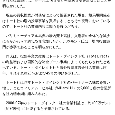
された投票部門は、昨年売上16％増と利益30％増を達成したことを
明らかにした。
現在の買収提案が財務省によって拒否された場合、競馬場関係者
はトート社の場内投票事業を買収することもその視野においている
ので、トート社の業績内容に関心を持つだろう。
パリミューチュアル馬券の場内売上高は、入場者の全体的な減少
にもかかわらず約1.75％増加したが、ボウモント氏は、場内投票部
門が赤字であることを明らかにした。
同氏は、投票事業の改善はトート・ダイレクト社（Tote Direct）
の利益増および国際的な賭金プール事業によってもたらされたと述
べている。トート・ダイレクト社と海外投票運営会社の業績は昨
年、それぞれ約25％および45％の伸びを示した。
トート社は昨年トート・ダイレクト社のパートナーの株式を買い
増し、またウィリアム・ヒル社（William Hill）の2,000ヵ所の営業所
を社内端末網に組み入れた。
2006‐07年のトート・ダイレクト社の営業利益は、約400万ポンド
（約8億円）に回復すると予想されている。