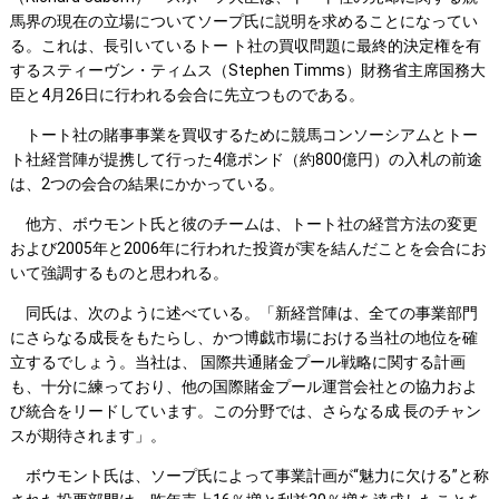
馬界の現在の立場についてソープ氏に説明を求めることになってい
る。これは、長引いているトー ト社の買収問題に最終的決定権を有
するスティーヴン・ティムス（Stephen Timms）財務省主席国務大
臣と4月26日に行われる会合に先立つものである。
トート社の賭事事業を買収するために競馬コンソーシアムとトー
ト社経営陣が提携して行った4億ポンド（約800億円）の入札の前途
は、2つの会合の結果にかかっている。
他方、ボウモント氏と彼のチームは、トート社の経営方法の変更
および2005年と2006年に行われた投資が実を結んだことを会合にお
いて強調するものと思われる。
同氏は、次のように述べている。「新経営陣は、全ての事業部門
にさらなる成長をもたらし、かつ博戯市場における当社の地位を確
立するでしょう。当社は、 国際共通賭金プール戦略に関する計画
も、十分に練っており、他の国際賭金プール運営会社との協力およ
び統合をリードしています。この分野では、さらなる成 長のチャン
スが期待されます」。
ボウモント氏は、ソープ氏によって事業計画が“魅力に欠ける”と称