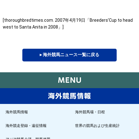
[thoroughbredtimes.com. 2007年4月19日「Breeders’Cup to head
west to Santa Anita in 2008」]
▸ 海外競馬ニュース一覧に戻る
海外競馬情報
海外競馬場・日程
海外競走登録・遠征情報
世界の競馬および生産統計