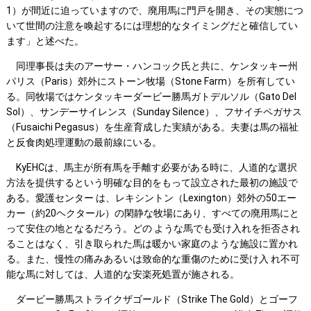
1）が間近に迫っていますので、廃用馬に門戸を開き、その実態につ
いて世間の注意を喚起するには理想的なタイミングだと確信してい
ます」と述べた。
同理事長は夫のアーサー・ハンコック氏と共に、ケンタッキー州
パリス（Paris）郊外にストーン牧場（Stone Farm）を所有してい
る。同牧場ではケンタッキーダービー勝馬ガトデルソル（Gato Del
Sol）、サンデーサイレンス（Sunday Silence）、フサイチペガサス
（Fusaichi Pegasus）を生産育成した実績がある。夫妻は馬の福祉
と反食肉処理運動の最前線にいる。
KyEHCは、馬主が所有馬を手離す必要がある時に、人道的な選択
方法を提供するという明確な目的をもって設立された最初の施設で
ある。愛護センター は、レキシントン（Lexington）郊外の50エー
カー（約20ヘクタール）の閑静な牧場にあり、すべての廃用馬にと
って安住の地となるだろう。どの ような馬でも受け入れを拒否され
ることはなく、引き取られた馬は暖かい家庭のような施設に置かれ
る。また、慢性の痛みあるいは致命的な重傷のために受け入 れ不可
能な馬に対しては、人道的な安楽死処置が施される。
ダービー勝馬ストライクザゴールド（Strike The Gold）とゴーフ