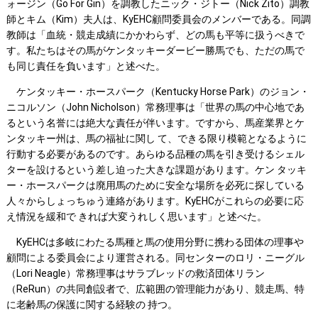
ォージン（Go For Gin）を調教したニック・ジトー（Nick Zito）調教
師とキム（Kim）夫人は、KyEHC顧問委員会のメンバーである。同調
教師は「血統・競走成績にかかわらず、どの馬も平等に扱うべきで
す。私たちはその馬がケンタッキーダービー勝馬でも、ただの馬で
も同じ責任を負います」と述べた。
ケンタッキー・ホースパーク（Kentucky Horse Park）のジョン・
ニコルソン（John Nicholson）常務理事は「世界の馬の中心地であ
るという名誉には絶大な責任が伴います。ですから、馬産業界とケ
ンタッキー州は、馬の福祉に関し て、できる限り模範となるように
行動する必要があるのです。あらゆる品種の馬を引き受けるシェル
ターを設けるという差し迫った大きな課題があります。ケン タッキ
ー・ホースパークは廃用馬のために安全な場所を必死に探している
人々からしょっちゅう連絡があります。KyEHCがこれらの必要に応
え情況を緩和で きれば大変うれしく思います」と述べた。
KyEHCは多岐にわたる馬種と馬の使用分野に携わる団体の理事や
顧問による委員会により運営される。同センターのロリ・ニーグル
（Lori Neagle）常務理事はサラブレッドの救済団体リラン
（ReRun）の共同創設者で、広範囲の管理能力があり、競走馬、特
に老齢馬の保護に関する経験の 持つ。