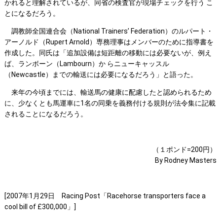
かれると理解されているが、同省の検査官が現場チェックを行う こ
とになるだろう。
調教師全国連合会（National Trainers’ Federation）のルパート・
アーノルド（Rupert Arnold）専務理事はメンバーのために指導書を
作成した。同氏は「追加設備は短距離の移動には必要ないが、例え
ば、ランボーン（Lambourn）か らニューキャッスル
（Newcastle）までの輸送には必要になるだろう」と語った。
来年の今頃までには、輸送馬の健康に配慮したと認められるため
に、少なくとも馬運車に1名の同乗を義務付ける規則が法令集に記載
されることになるだろう。
（１ポンド=200円）
By Rodney Masters
[2007年1月29日 Racing Post「Racehorse transporters face a
cool bill of £300,000」]