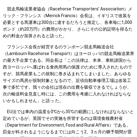
競走馬輸送業者協会（Racehorse Transporters’ Association）メ
リック・フランシス（Merrick Francis）会長は、イギリスで改装を
必要とする馬運車は300台に達するだろうと推定し、各車毎に1,000
ポンド（約20万円）の費用がかかり、 さらにその公的証明を得るた
めの料金が加算されると語った。
フランシス会長が経営するのランボーン競走馬輸送会社
（Lambourn Racehorse Transport）はヨーロッパの競走馬輸送業界
の最大手企業である。同会長は「この法律は、本来、東欧諸国から
西ヨーロッパへ運ばれる食肉用馬の保護 のために導入されたもので
すが、競馬産業もこの規制に巻き込まれてしまいました。あらゆる
サイズの馬房が規制対象となるので、近頃自動車修理工場は改装工
事で多忙です。我々の会社は現在の出費を吸収できるでしょうが、
次の輸送料金見直し時には、この費用を考慮に入れなければならな
いかもしれません」と語っ た。
EU法では車内の温度を0℃から35℃の範囲にしなければならないと
定めているが、英国でその実施を所管するのは環境食糧農村省
（Department for Environment, Food and Rural Affairs）である。
罰金が科されるようになるまでには向こう2、3ヵ月の猶予期間が置