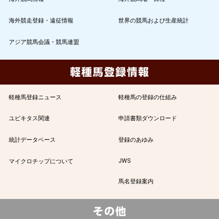
海外競走登録・遠征情報
世界の競馬および生産統計
アジア競馬会議・競馬連盟
軽種馬登録ニュース
軽種馬の登録の仕組み
ユビキタス関連
申請書類ダウンロード
統計データベース
登録のあゆみ
JWS
マイクロチップについて
馬名登録案内