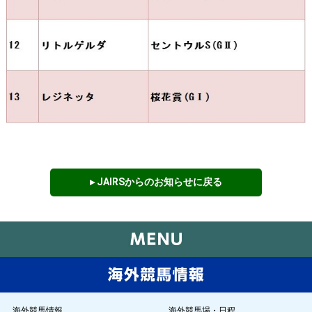
▸ JAIRSからのお知らせに戻る
海外競馬情報
海外競馬場・日程