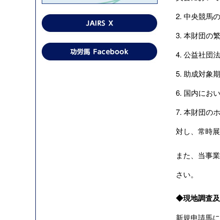
2. 中央競
3. 本財団
4. 公益社
5. 助成対
6. 国内に
7. 本財団
対し、常時展
また、当事業
さい。
◆現地調査及
新規申請馬に