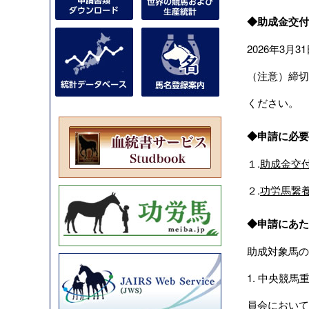
◆助成金交付
2026年3月
（注意）締切
ください。
◆申請に必要
１.
助成金交付
２.
功労馬繋養
◆申請にあた
助成対象馬の
1. 中央競
員会において