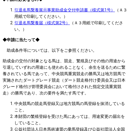
引退名馬繋養展示事業助成金交付申請書（様式第1号）
（Ａ３
用紙で印刷してください。）
引退名馬繋養届（様式第2号）
（Ａ３用紙で印刷してくださ
い。）
◆申請に当たって◆
助成条件等については、以下をご参照ください。
助成金の交付の対象となる馬は、競走、繁殖及びその他の用途から
引退していずれの用途にも使われることなく、余生を送るために繋
養されている馬であって、中央競馬重賞競走の勝馬又は地方競馬で
実施されたダートグレード競走（ダート競走格付け委員会又は日本
グレード格付け管理委員会において格付けされた指定交流重賞競
走）の勝馬であり、次の要件を満たす馬です。
中央競馬の競走馬登録又は地方競馬の馬登録を抹消している
こと。
本財団の繁殖登録を受けた馬にあっては、用途変更の届出を
していること。
公益社団法人日本馬術連盟の乗馬登録及び公益社団法人全国