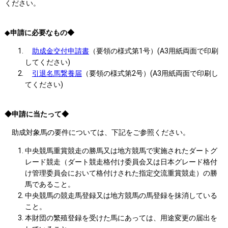
ください。
◆
申請に必要なもの◆
助成金交付申請書
（要領の様式第1号）(A3用紙両面で印刷
してください)
引退名馬繋養届
（要領の様式第2号）(A3用紙両面で印刷し
てください)
◆申請に当たって◆
助成対象馬の要件については、下記をご参照ください。
中央競馬重賞競走の勝馬又は地方競馬で実施されたダートグ
レード競走（ダート競走格付け委員会又は日本グレード格付
け管理委員会において格付けされた指定交流重賞競走）の勝
馬であること。
中央競馬の競走馬登録又は地方競馬の馬登録を抹消している
こと。
本財団の繁殖登録を受けた馬にあっては、用途変更の届出を