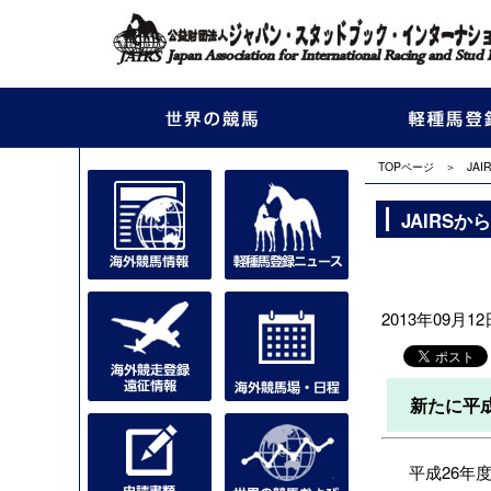
TOPページ
＞
JA
JAIRS
2013年09月12
新たに平
平成26年