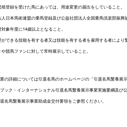
繁殖登録を受けた馬にあっては、用途変更の届出をしていること。
法人日本馬術連盟の乗馬登録及び公益社団法人全国乗馬倶楽部振興
付対象年度に14歳以上となること。
理ができる技能を有する者又は技能を有する者を雇用する者により
々や競馬ファンに対して常時展示していること。
業の詳細については引退名馬のホームページの
「引退名馬繋養展
ブック・インターナショナル引退名馬繋養展示事業実施要綱
及び
退名馬繋養展示事業助成金交付要領
をご参照ください。