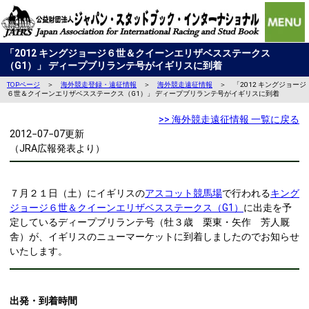
「2012 キングジョージ６世＆クイーンエリザベスステークス
（G1）」 ディープブリランテ号がイギリスに到着
TOPページ
＞
海外競走登録・遠征情報
＞
海外競走遠征情報
＞ 「2012 キングジョージ
６世＆クイーンエリザベスステークス（G1）」 ディープブリランテ号がイギリスに到着
>> 海外競走遠征情報 一覧に戻る
2012−07−07更新
（JRA広報発表より）
７月２１日（土）にイギリスの
アスコット競馬場
で行われる
キング
ジョージ６世＆クイーンエリザベスステークス（G1）
に出走を予
定しているディープブリランテ号（牡３歳 栗東・矢作 芳人厩
舎）が、イギリスのニューマーケットに到着しましたのでお知らせ
いたします。
出発・到着時間