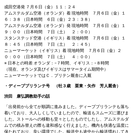
成田空港発 ７月６日（金）１１：２４
アムステルダム空港（オランダ）着 現地時間 ７月６日（金）１
６：３８ （日本時間 ６日（金）２３：３８）
アムステルダム空港（オランダ）発 現地時間 ７月６日（金）１
９：００ （日本時間 ７日（土） ２：００）
スタンステッド空港（イギリス）着 現地時間 ７月６日（金）１
８：４５ （日本時間 ７日（土） ２：４５）
ニューマーケット（イギリス）着 現地時間 ７月６日（金）２
０：００ （日本時間 ７日（土） ４：００）
※ 日本との時差 オランダ：−７時間、イギリス：−８時間
（現在、オランダ及びイギリスはサマータイム期間中）
ニューマーケットではＣ．ブリテン厩舎に入厩
・ディープブリランテ号 （牡３歳 栗東・矢作 芳人厩舎）
渋田 康弘調教助手の話
「出発前から全てが順調に進みました。ディープブリランテも落ち
着いており、大人しくしていましたので、輸送もスムーズに運びま
した。ストールへの移動も堂々としたものでしたし、アムステルダ
ムでの積み替えの際も違和感なく行えました。機内も快適な温度に
保たれており、良い環境でした。輸送中も途中から輸送慣れしてき