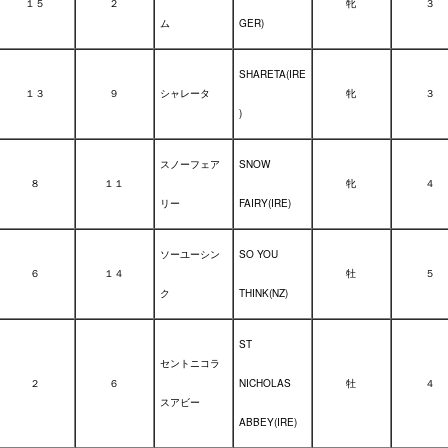
１５
２
牝
３
ム
GER)
SHARETA(IRE
１３
９
シャレータ
牝
３
)
スノーフェア
SNOW
８
１１
牝
４
リー
FAIRY(IRE)
ソーユーシン
SO YOU
６
１４
牡
５
ク
THINK(NZ)
ST
セントニコラ
２
６
NICHOLAS
牡
４
スアビー
ABBEY(IRE)