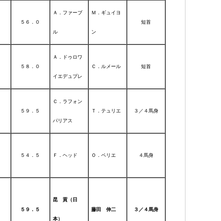
Ａ．ファーブ
Ｍ．ギュイヨ
５６．０
短首
ル
ン
Ａ．ドゥロワ
５８．０
Ｃ．ルメール
短首
イエデュプレ
Ｃ．ラフォン
５９．５
Ｔ．テュリエ
３／４馬身
パリアス
５４．５
Ｆ．ヘッド
Ｏ．ペリエ
４馬身
昆 貢（日
５９．５
藤田 伸二
３／４馬身
本）