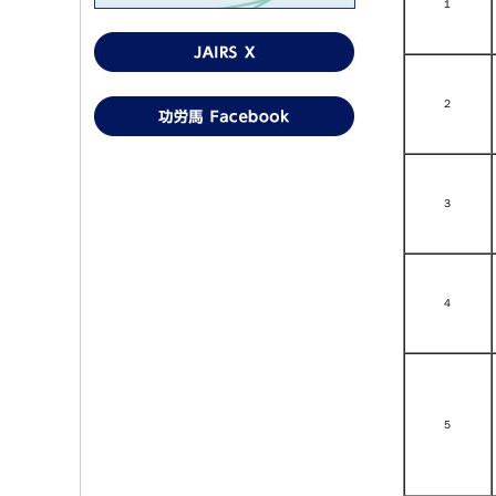
１
２
３
４
５