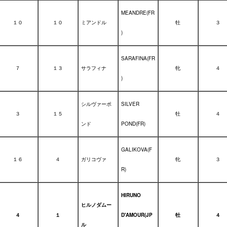
MEANDRE(FR
１０
１０
ミアンドル
牡
３
)
SARAFINA(FR
７
１３
サラフィナ
牝
４
)
シルヴァーポ
SILVER
３
１５
牡
４
ンド
POND(FR)
GALIKOVA(F
１６
４
ガリコヴァ
牝
３
R)
HIRUNO
ヒルノダムー
４
１
D'AMOUR(JP
牡
４
ル