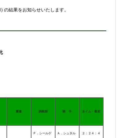
)
の結果をお知らせいたします。
牝
重量
調教師
騎 手
タイム・着差
Ｐ．シールゲ
Ａ．シュタル
２：２４：４