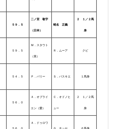
二ノ宮 敬宇
２ １／２馬
５９．５
蛯名 正義
（日本）
身
Ｍ．スタウト
５９．５
Ｒ．ムーア
クビ
（英）
５４．５
Ｐ．バリー
Ｓ．パスキエ
１馬身
Ａ．オブライ
Ｃ．オドノヒ
２ １／２馬
５６．０
エン（愛）
ュー
身
Ａ．ドゥロワ
５６．０
Ｇ．モッセ
６馬身