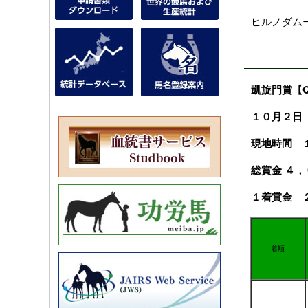
ヒルノダム
凱旋門賞【Qata
１０月２
現地時間 
総賞金 ４
１着賞金 
着順