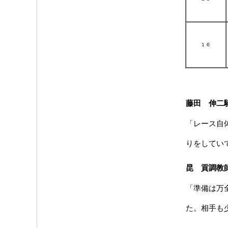
１６
藤田 伸二
「レース自
りをしてい
昆 貢調教
「準備は万
た。相手も