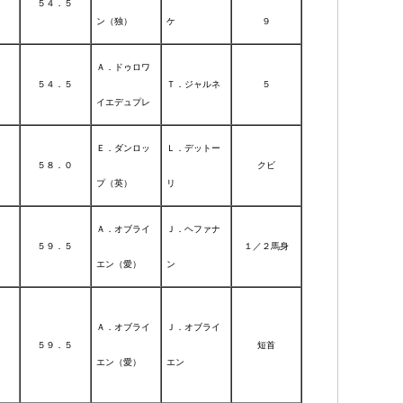
５４．５
ン（独）
ケ
９
Ａ．ドゥロワ
５４．５
Ｔ．ジャルネ
５
イエデュプレ
Ｅ．ダンロッ
Ｌ．デットー
５８．０
クビ
プ（英）
リ
Ａ．オブライ
Ｊ．ヘファナ
５９．５
１／２馬身
エン（愛）
ン
Ａ．オブライ
Ｊ．オブライ
５９．５
短首
エン（愛）
エン