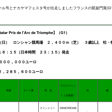
ール号とナカヤマフェスタ号が出走しましたフランスの
凱旋門賞(G1
r Prix de l'Arc de Triomphe】（G1）
日（日）
ロンシャン競馬場
２，４００ｍ（芝） ３歳以上 牡・
１６：１５（日本時間 ２３：１５）発走
，０００，０００ユーロ
２，２８５，６００ユーロ
アルファベッ
馬番
ゲート番
馬 名
性
齢
ト（生産国）
デインドリー
DANEDREAM(