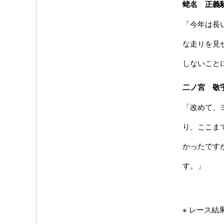
蛯名 正義
「今年は長
な走りを見
しないこと
二ノ宮 敬
「改めて、
り、ここま
かったです
す。」
※ レース