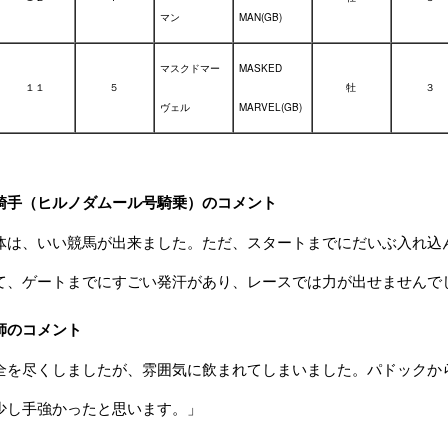
マン
MAN(GB)
マスクドマー
MASKED
１１
５
牡
３
ヴェル
MARVEL(GB)
騎手（ヒルノダムール号騎乗）のコメント
体は、いい競馬が出来ました。ただ、スタートまでにだいぶ入れ込
て、ゲートまでにすごい発汗があり、レースでは力が出せませんで
師のコメント
全を尽くしましたが、雰囲気に飲まれてしまいました。パドックか
少し手強かったと思います。」