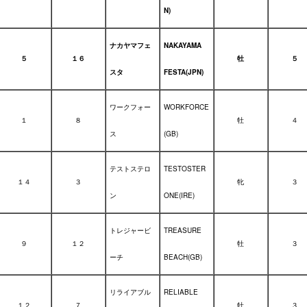
N)
ナカヤマフェ
NAKAYAMA
５
１６
牡
５
スタ
FESTA(JPN)
ワークフォー
WORKFORCE
１
８
牡
４
ス
(GB)
テストステロ
TESTOSTER
１４
３
牝
３
ン
ONE(IRE)
トレジャービ
TREASURE
９
１２
牡
３
ーチ
BEACH(GB)
リライアブル
RELIABLE
１２
７
牡
３