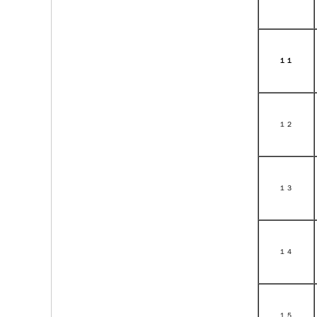
１１
１２
１３
１４
１５