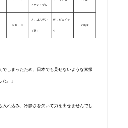
イエデュプレ
Ｊ．ゴスデン
Ｗ．ビュイッ
５６．０
２馬身
（英）
ク
んでしまったため、日本でも見せないような素振
した。」
ら入れ込み、冷静さを欠いて力を出せませんでし