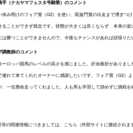
騎手（ナカヤマフェスタ号騎乗）のコメント
い休み明けのフォア賞（G2）を使い、凱旋門賞の出走まで漕ぎつ
せることができず残念です。状態が大きくは良くならず、本来の姿
には勝つことができませんので、今後もチャンスがあれば頑張りた
宇調教師のコメント
ヨーロッパ競馬のレベルの高さを感じました。紆余曲折がありまし
で連れて来てくれたオーナーに感謝したいです。フォア賞（G2）
が、一生懸命走ってくれました。人も馬も学習して諦めずに挑戦を
結果等の関連情報につきましては、
こちら
（外部サイトに接続されま