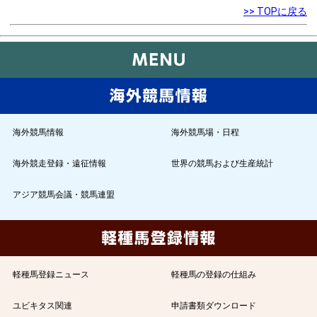
>> TOPに戻る
海外競馬情報
海外競馬場・日程
海外競走登録・遠征情報
世界の競馬および生産統計
アジア競馬会議・競馬連盟
軽種馬登録ニュース
軽種馬の登録の仕組み
ユビキタス関連
申請書類ダウンロード