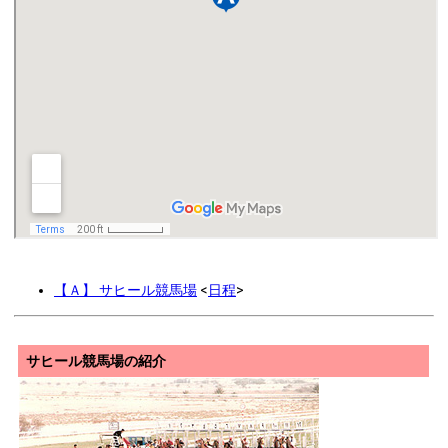
【Ａ】 サヒール競馬場
<
日程
>
サヒール競馬場の紹介