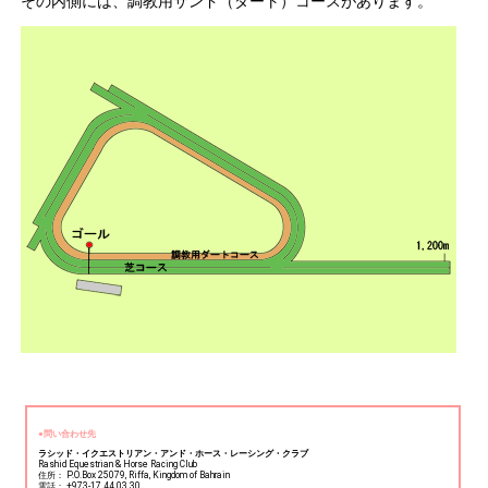
その内側には、調教用サンド（ダート）コースがあります。
●問い合わせ先
ラシッド・イクエストリアン・アンド・ホース・レーシング・クラブ
Rashid Equestrian & Horse Racing Club
住所： P.O.Box 25079, Riffa, Kingdom of Bahrain
電話： +973-17 44 03 30