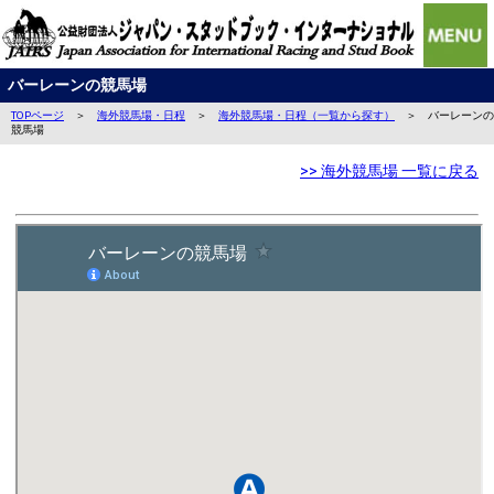
バーレーンの競馬場
TOPページ
＞
海外競馬場・日程
＞
海外競馬場・日程（一覧から探す）
＞ バーレーンの
競馬場
>> 海外競馬場 一覧に戻る