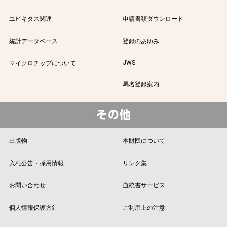
ユビキタス関連
申請書類ダウンロード
統計データベース
登録のあゆみ
JWS
マイクロチップについて
馬名登録案内
出版物
本財団について
入札公告・採用情報
リンク集
お問い合わせ
血統書サービス
個人情報保護方針
ご利用上の注意