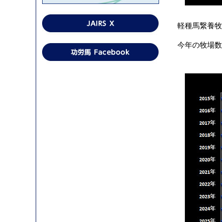
軽種馬繋養牧
今年の牧場数は