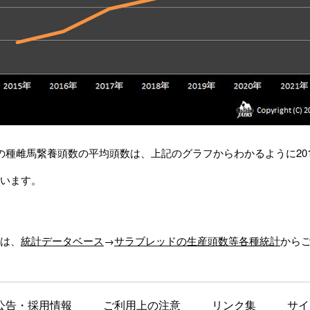
の種雌馬繋養頭数の平均頭数は、上記のグラフからわかるように2015年は
います。
は、
統計データベース
→
サラブレッドの生産頭数等各種統計
から
公告・採用情報
ご利用上の注意
リンク集
サイ