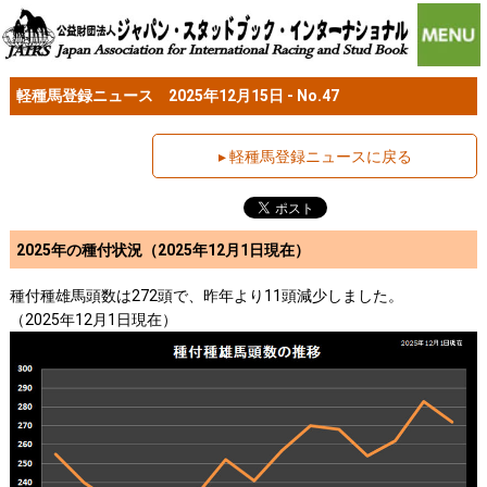
軽種馬登録ニュース 2025年12月15日 - No.47
▸ 軽種馬登録ニュースに戻る
2025年の種付状況（2025年12月1日現在）
種付種雄馬頭数は272頭で、昨年より11頭減少しました。
（2025年12月1日現在）