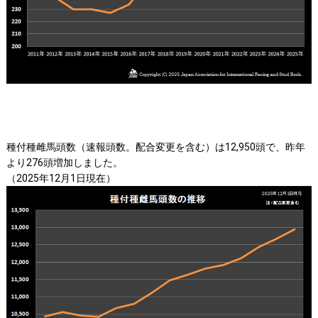
種付種雌馬頭数（速報頭数。配合変更を含む）は12,950頭で、昨年
より276頭増加しました。
（2025年12月1日現在）