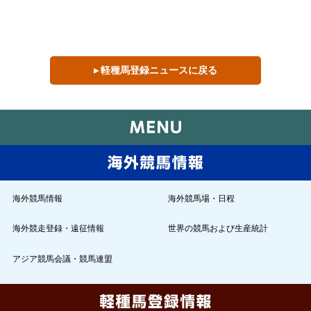
▸ 軽種馬登録ニュースに戻る
海外競馬情報
海外競馬場・日程
海外競走登録・遠征情報
世界の競馬および生産統計
アジア競馬会議・競馬連盟