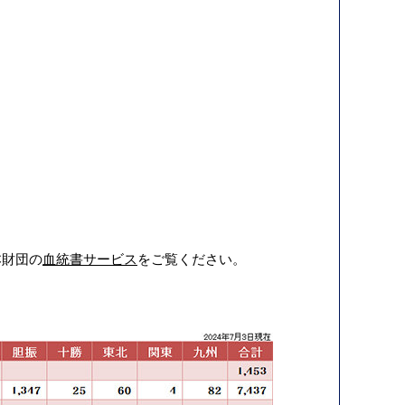
。
本財団の
血統書サービス
をご覧ください。