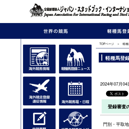
TOPページ
＞
軽種
軽種馬登
2024年07月04
登録審査
門別・平取